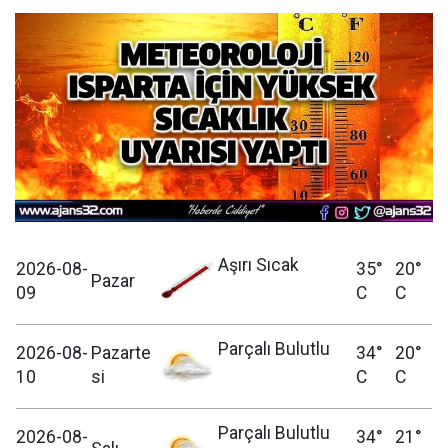
Aşırı Sıcak
2026-08-
35°
20°
Pazar
09
C
C
Parçalı Bulutlu
2026-08-
Pazarte
34°
20°
10
si
C
C
Parçalı Bulutlu
2026-08-
34°
21°