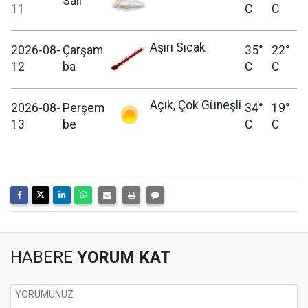
Salı
11
C
C
Aşırı Sıcak
2026-08-
Çarşam
35°
22°
12
ba
C
C
Açık, Çok Güneşli
2026-08-
Perşem
34°
19°
13
be
C
C
HABERE
YORUM KAT