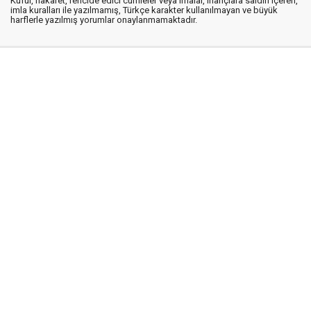
Küfür, hakaret, rencide edici cümleler veya imalar, inançlara saldırı içeren,
imla kuralları ile yazılmamış, Türkçe karakter kullanılmayan ve büyük
harflerle yazılmış yorumlar onaylanmamaktadır.