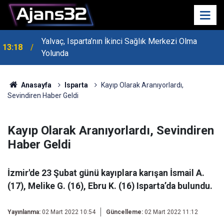
Yalvaç, Isparta’nın İkinci Sağlık Merkezi Olma
13:18
Yolunda
MHP Genel Başkan Yardımcısı Bayraktar Isparta’da
13:14
Konuştu
Anasayfa
Isparta
Kayıp Olarak Aranıyorlardı,
Sevindiren Haber Geldi
Kayıp Olarak Aranıyorlardı, Sevindiren
Haber Geldi
İzmir'de 23 Şubat günü kayıplara karışan İsmail A.
(17), Melike G. (16), Ebru K. (16) Isparta’da bulundu.
Yayınlanma:
02 Mart 2022 10:54
Güncelleme:
02 Mart 2022 11:12