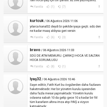
faih hoca iyaş için bir şanstır. az bile yazmışsınız
Yanıtla
(1)
(7)
kurtcuk
/ 06 Ağustos 2026 11:06
yılarca kanal32 deydi bi şekilde iyaşa geçti. sdü den
ne kadar maaş aldıysa geri versin
Yanıtla
(6)
(3)
bravo
/ 06 Ağustos 2026 11:03
SDÜ DE ATM MEMURU. ÇARIKÇI HOCA VE SALTAN
HOCA SORUMLUSU
Yanıtla
(8)
(1)
Iyaş32
/ 06 Ağustos 2026 10:46
Sayın editör, Fatih Kurt bu övgülerden daha fazlasını
haketmektedir. Her bir yönetim kurulu üyesinden
daha fazla mesai yapmaktadır. Yönetim kurulu
odasına sabah 10 da gelip gece 10 a kadar bir fiil
tüm kararların altına imza atıp IYAŞ a vizyon
katmaktadır.