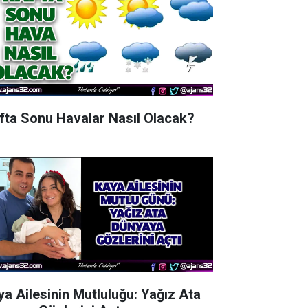
fta Sonu Havalar Nasıl Olacak?
ya Ailesinin Mutluluğu: Yağız Ata