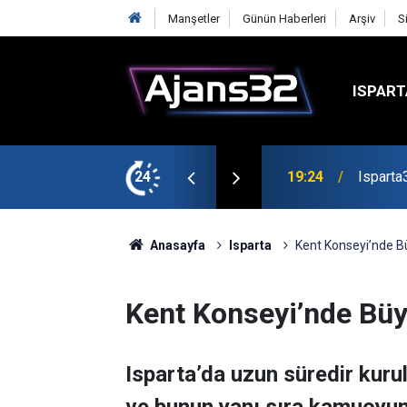
Manşetler
Günün Haberleri
Arşiv
S
ISPART
mirspor Maçıyla Başlıyor
24
19:22
Isparta
Anasayfa
Isparta
Kent Konseyi’nde 
Kent Konseyi’nde Bü
Isparta’da uzun süredir kurul