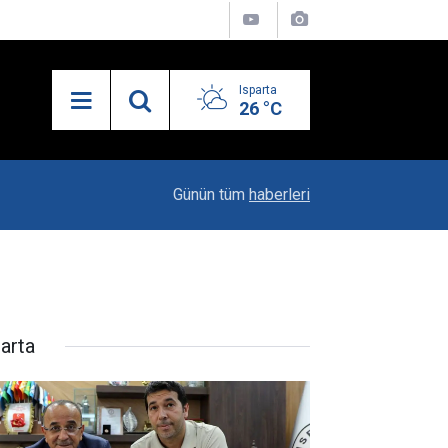
Isparta
26 °C
19:20
Vali Erin: Bu İşin Kenarında Olanlara Bile Bu M
Günün tüm
haberleri
parta