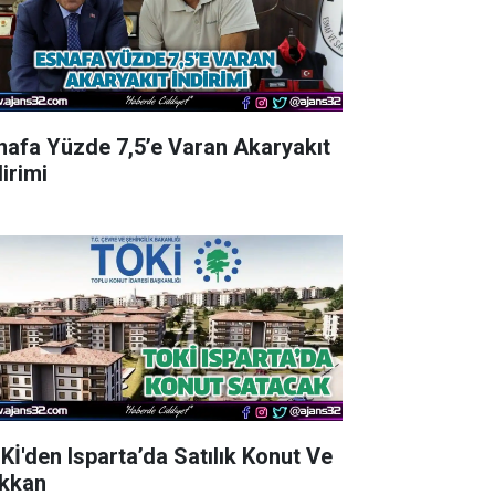
nafa Yüzde 7,5’e Varan Akaryakıt
irimi
Kİ'den Isparta’da Satılık Konut Ve
kkan