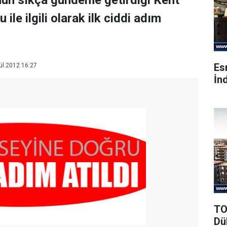
un sıkça gündeme getirdiği Kent
le ilgili olarak ilk ciddi adım
Es
ül 2012 16:27
İnd
TO
Dü