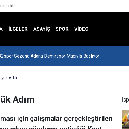
itene Ekle
A
İLÇELER
ASAYİŞ
SPOR
VIDEO
 Kredi Batağında
Büyük Adım
yük Adım
Is
ması için çalışmalar gerçekleştirilen