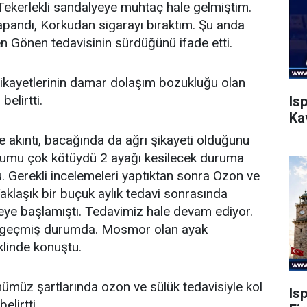
ekerlekli sandalyeye muhtaç hale gelmiştim.
apandı, Korkudan sigarayı bıraktım. Şu anda
en Gönen tedavisinin sürdüğünü ifade etti.
ikayetlerinin damar dolaşım bozukluğu olan
elirtti.
Is
Ka
e akıntı, bacağında da ağrı şikayeti olduğunu
urumu çok kötüydü 2 ayağı kesilecek duruma
 Gerekli incelemeleri yaptıktan sonra Ozon ve
aklaşık bir buçuk aylık tedavi sonrasında
e başlamıştı. Tedavimiz hale devam ediyor.
arı geçmiş durumda. Mosmor olan ayak
klinde konuştu.
ümüz şartlarında ozon ve sülük tedavisiyle kol
Is
elirtti.