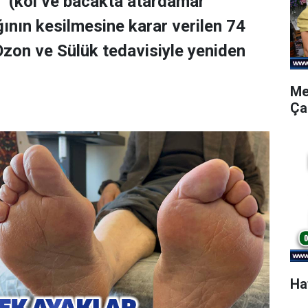
ı" (kol ve bacakta atardamar
ağının kesilmesine karar verilen 74
Ozon ve Sülük tedavisiyle yeniden
Me
Ça
Ha