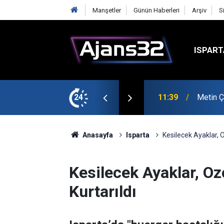
Manşetler
Günün Haberleri
Arşiv
S
ISPART
şmalarına Başladı
24
10:15
Hafta S
Anasayfa
Isparta
Kesilecek Ayaklar, O
Kesilecek Ayaklar, Oz
Kurtarıldı