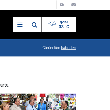
Isparta
33 °C
10:04
Kaya Ailesinin Mutluluğu: Yağız Ata Dünyaya Göz
Günün tüm
haberleri
parta