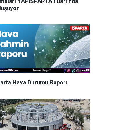
rmaları YAPISPARTA Fuarı’nda
luşuyor
parta Hava Durumu Raporu