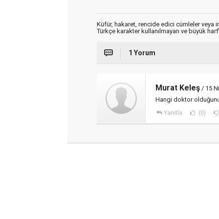
Küfür, hakaret, rencide edici cümleler veya im
Türkçe karakter kullanılmayan ve büyük har
1 Yorum
Murat Keleş
/ 15 N
Hangi doktor olduğunu
Yanıtla
(0)