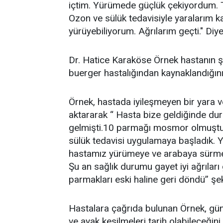
içtim. Yürümede güçlük çekiyordum. T
Ozon ve sülük tedavisiyle yaralarım k
yürüyebiliyorum. Ağrılarım geçti." Diy
Dr. Hatice Karaköse Örnek hastanın ş
buerger hastalığından kaynaklandığını b
Örnek, hastada iyileşmeyen bir yara v
aktararak “ Hasta bize geldiğinde d
gelmişti.10 parmağı mosmor olmuştu.
sülük tedavisi uygulamaya başladık. Y
hastamız yürümeye ve arabaya sürmey
Şu an sağlık durumu gayet iyi ağrıl
parmakları eski haline geri döndü” şe
Hastalara çağrıda bulunan Örnek, gün
ve ayak kesilmeleri tarih olabileceğini b