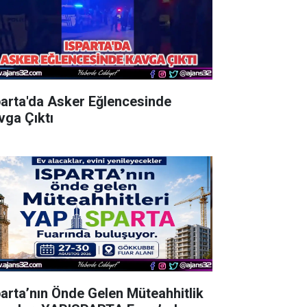
parta'da Asker Eğlencesinde
vga Çıktı
parta’nın Önde Gelen Müteahhitlik