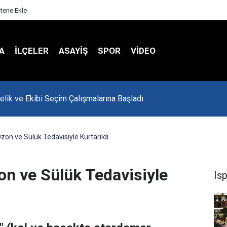
itene Ekle
A
İLÇELER
ASAYİŞ
SPOR
VIDEO
onu Havalar Nasıl Olacak?
zon ve Sülük Tedavisiyle Kurtarıldı
on ve Sülük Tedavisiyle
Is