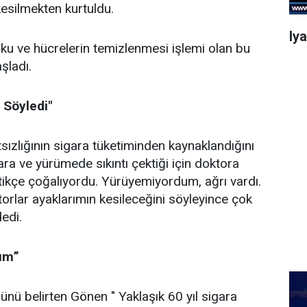
kesilmekten kurtuldu.
Iy
ku ve hücrelerin temizlenmesi işlemi olan bu
şladı.
 Söyledi"
sızlığının sigara tüketiminden kaynaklandığını
yara ve yürümede sıkıntı çektiği için doktora
ttikçe çoğalıyordu. Yürüyemiyordum, ağrı vardı.
ktorlar ayaklarımın kesileceğini söyleyince çok
edi.
tım”
ünü belirten Gönen " Yaklaşık 60 yıl sigara