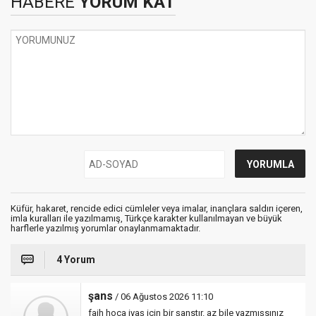
HABERE
YORUM KAT
Küfür, hakaret, rencide edici cümleler veya imalar, inançlara saldırı içeren,
imla kuralları ile yazılmamış, Türkçe karakter kullanılmayan ve büyük
harflerle yazılmış yorumlar onaylanmamaktadır.
4 Yorum
şans
/ 06 Ağustos 2026 11:10
faih hoca iyaş için bir şanstır. az bile yazmışsınız