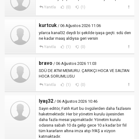
Yanıtla
(0)
(1)
kurtcuk
/ 06 Ağustos 2026 11:06
yılarca kanal32 deydi bi şekilde iyaşa geçti. sdü den
ne kadar maaş aldıysa geri versin
Yanıtla
(1)
(0)
bravo
/ 06 Ağustos 2026 11:03
SDÜ DE ATM MEMURU. ÇARIKÇI HOCA VE SALTAN
HOCA SORUMLUSU
Yanıtla
(1)
(0)
Iyaş32
/ 06 Ağustos 2026 10:46
Sayın editör, Fatih Kurt bu övgülerden daha fazlasını
haketmektedir. Her bir yönetim kurulu üyesinden
daha fazla mesai yapmaktadır. Yönetim kurulu
odasına sabah 10 da gelip gece 10 a kadar bir fiil
tüm kararların altına imza atıp IYAŞ a vizyon
katmaktadır.