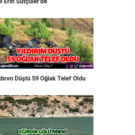
Vali Erin Sütçüler'de
ldırım Düştü 59 Oğlak Telef Oldu