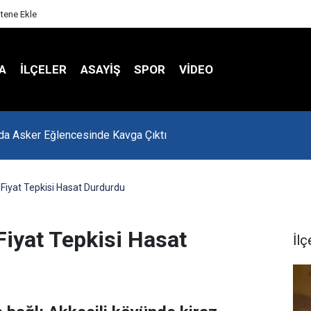
itene Ekle
A
İLÇELER
ASAYİŞ
SPOR
VIDEO
 Hasta Değerlendirme Sistemi İle Yeni Dönem Başladı
n Fiyat Tepkisi Hasat Durdurdu
 Fiyat Tepkisi Hasat
İlç