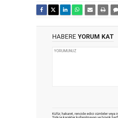
HABERE
YORUM KAT
Küfür, hakaret, rencide edici cümleler veya im
Türkçe karakter kullanılmayan ve büyük har