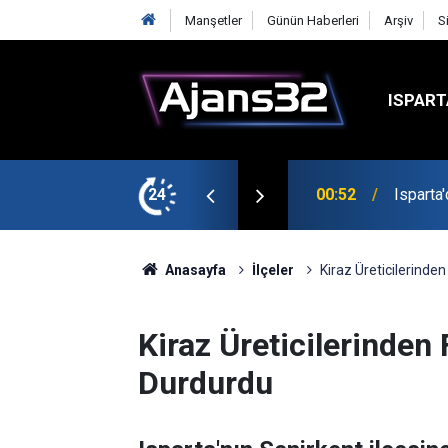
Manşetler
Günün Haberleri
Arşiv
S
ISPART
avga Çıktı
24
21:34
Uzaktan
Anasayfa
İlçeler
Kiraz Üreticilerinde
Kiraz Üreticilerinden
Durdurdu