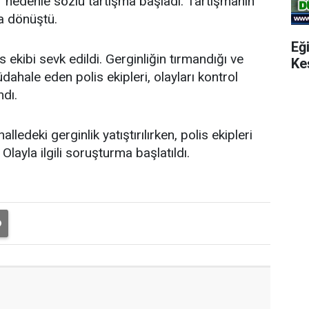
r nedenle sözlü tartışma başladı. Tartışmanın
a dönüştü.
Eğ
 ekibi sevk edildi. Gerginliğin tırmandığı ve
Ke
dahale eden polis ekipleri, olayları kontrol
ndı.
edeki gerginlik yatıştırılırken, polis ekipleri
Olayla ilgili soruşturma başlatıldı.