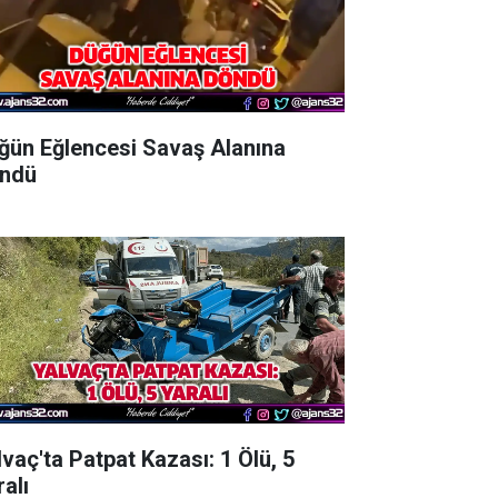
ğün Eğlencesi Savaş Alanına
ndü
lvaç'ta Patpat Kazası: 1 Ölü, 5
alı