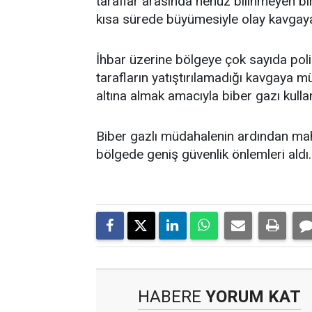
taraflar arasında henüz bilinmeyen bi
kısa sürede büyümesiyle olay kavgay
İhbar üzerine bölgeye çok sayıda polis
tarafların yatıştırılamadığı kavgaya mü
altına almak amacıyla biber gazı kulla
Biber gazlı müdahalenin ardından mahall
bölgede geniş güvenlik önlemleri aldı. 
HABERE
YORUM KAT