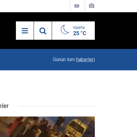
Isparta
25 °C
21:27
MHP’de İlçe Kongreleri Başlıyor
Günün tüm
haberleri
eler