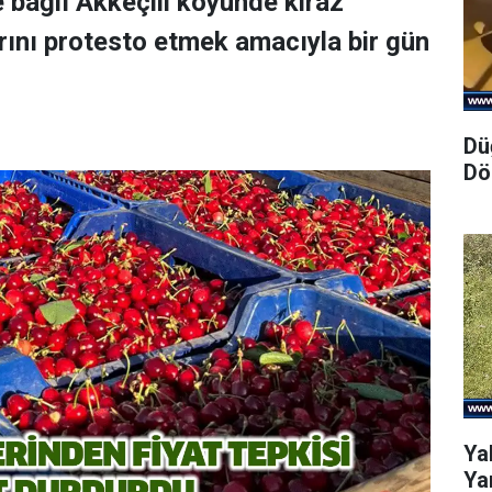
e bağlı Akkeçili köyünde kiraz
larını protesto etmek amacıyla bir gün
Dü
Dö
Ya
Yar