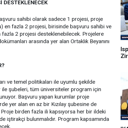
Sİ DESTEKLENECEK
başvuru sahibi olarak sadece 1 projesi, proje
u) en fazla 2 projesi, birisinde başvuru sahibi ve
 fazla 2 projesi desteklenebilecek. Projelere
dokümanları arasında yer alan Ortaklık Beyanını
Is
Zi
R?
rı ve temel politikaları ile uyumlu şekilde
 ile şubeleri, tüm üniversiteler program için
unuyor. Başvuru yapan kurumlar proje
hirde yer alan en az bir Kızılay şubesine de
Proje birden fazla ili kapsıyorsa her bir ildeki
jede iştirakçi bulunmalıdır. Program kapsamında
ecek.