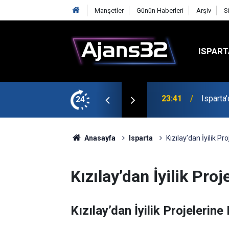
Manşetler
Günün Haberleri
Arşiv
S
ISPART
24
23:21
6 Mart 
Anasayfa
Isparta
Kızılay’dan İyilik Pr
Kızılay’dan İyilik Pro
Kızılay’dan İyilik Projelerin