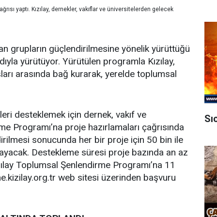
sı yaptı. Kızılay, dernekler, vakıflar ve üniversitelerden gelecek
ılgan grupların güçlendirilmesine yönelik yürüttüğü
ıyla yürütüyor. Yürütülen programla Kızılay,
şları arasında bağ kurarak, yerelde toplumsal
leri desteklemek için dernek, vakıf ve
Sı
me Programı’na proje hazırlamaları çağrısında
rilmesi sonucunda her bir proje için 50 bin ile
layacak. Destekleme süresi proje bazında an az
ızılay Toplumsal Şenlendirme Programı’na 11
.kizilay.org.tr web sitesi üzerinden başvuru