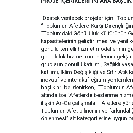
PROJE İÇERİKLERİ İKİ ANA BAŞLI
Destek verilecek projeler için “Toplu
“Toplumun Afetlere Karşı Dirençliliğinin
“Toplumdaki Gönüllülük Kültürünün Geli
kapasitelerinin geliştirilmesi ve yenili
gönüllü temelli hizmet modellerinin ge
gönüllülük hizmet modellerinin gelişt
grupların gönüllü katılımı, Sağlıklı ya
katılımı, İklim Değişikliği ve Sıfır At
inovatif ve interaktif eğitim yöntemleri
başlıkları belirlenirken,
“Toplumun Afetl
altında ise “Afetlerde beslenme hizmet
ilişkin Ar-Ge çalışmaları, Afetlere yön
Toplumun Afet bilincinin ve farkındalığı
önlenmesi” alt kategorilerine uygun pr