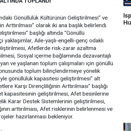
K ALTINDA TOPLANDI
Is
mdaki Gönüllülük Kültürünün Geliştirilmesi” ve
Hı
 Arttırılması” olarak iki ana başlık belirlendi.
ştirilmesi” başlığı altında “Gönüllü
kçi yaklaşımlar, Aile-yaşlı-engelli-genç odaklı
liştirilmesi, Afetlerde risk-zarar azaltma
irilmesi, Sosyal içerme bağlamında dezavantajlı
şayan ve yaşlanan toplum çalışmaları için gönüllü
ık konusunda toplum bilinçlendirmeye yönelik
yle gönüllülük kapasitesi geliştirilmesi” alt
ere Karşı Dirençliliğinin Arttırılması” başlığı
 kapasitesinin geliştirilmesi, Afet besinlerine
elik Karar Destek Sistemlerinin geliştirilmesi,
nın arttırılması, Afet risklerinin belirlenmesi ve
ojeler hazırlanması bekleniyor.