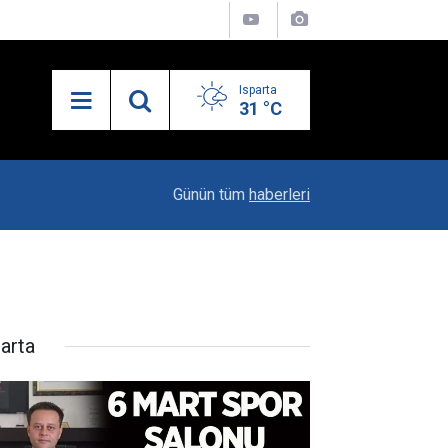
Isparta
31 °C
23:06
"Karacaören Özel Hükümleri Isparta Sanayisinin
Günün tüm
haberleri
parta