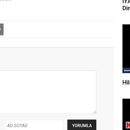
IY
Di
Hi