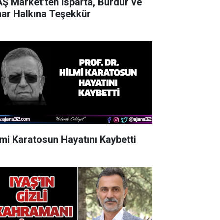
AŞ Market'ten Isparta, Burdur ve
nar Halkına Teşekkür
lmi Karatosun Hayatını Kaybetti