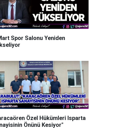
Mart Spor Salonu Yeniden
kseliyor
aracaören Özel Hükümleri Isparta
nayisinin Önünü Kesiyor"