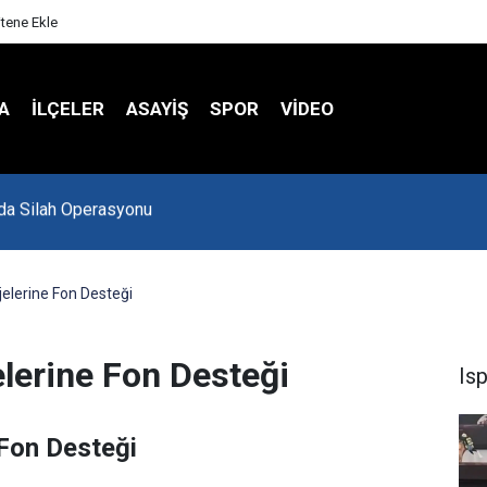
itene Ekle
A
İLÇELER
ASAYİŞ
SPOR
VIDEO
Spor Salonu Yeniden Yükseliyor
ojelerine Fon Desteği
jelerine Fon Desteği
Is
e Fon Desteği