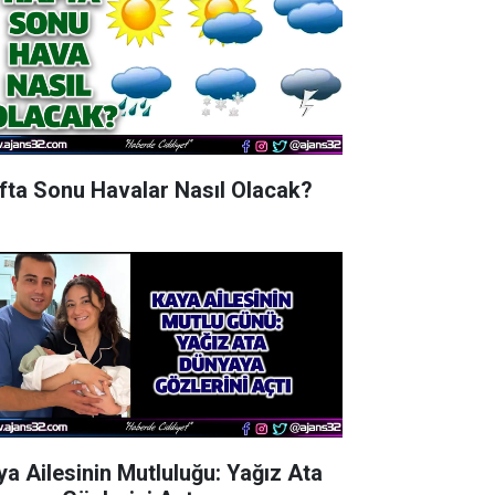
fta Sonu Havalar Nasıl Olacak?
ya Ailesinin Mutluluğu: Yağız Ata