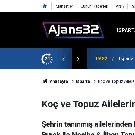
Manşetler
Günün Haberleri
Arşiv
S
ISPART
mirspor Maçıyla Başlıyor
24
19:22
Isparta
Anasayfa
Isparta
Koç ve Topuz Ailele
Koç ve Topuz Aileler
Şehrin tanınmış ailelerinden 