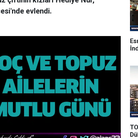
z çiftinin kızları Hediye Nur,
si'nde evlendi.
Es
İnd
TO
Dü