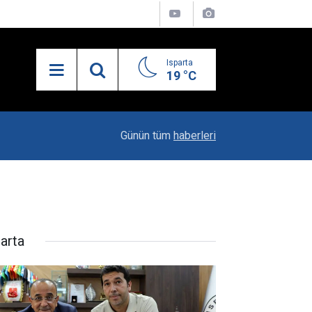
Isparta
19 °C
19:20
Vali Erin: Bu İşin Kenarında Olanlara Bile Bu M
Günün tüm
haberleri
parta