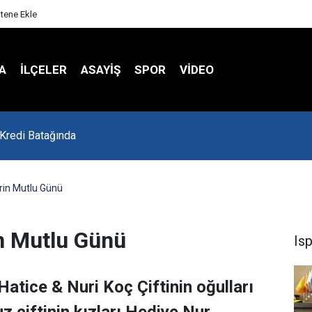
itene Ekle
A
İLÇELER
ASAYİŞ
SPOR
VIDEO
 Kredi Batağında
rin Mutlu Günü
in Mutlu Günü
Is
Hatice & Nuri Koç Çiftinin oğulları