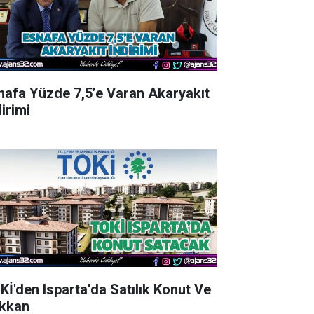
nafa Yüzde 7,5’e Varan Akaryakıt
irimi
Kİ'den Isparta’da Satılık Konut Ve
kkan