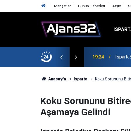
Manşetler
Günün Haberleri
Arşiv
S
ISPART
mirspor Maçıyla Başlıyor
24
19:22
Isparta
Anasayfa
Isparta
Koku Sorununu Biti
Koku Sorununu Bitire
Aşamaya Gelindi