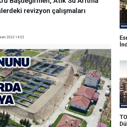
krü Başdeğirmen, Atık Su Arıtma
slerdeki revizyon çalışmaları
Es
san 2022 14:52
İnd
TO
Dü