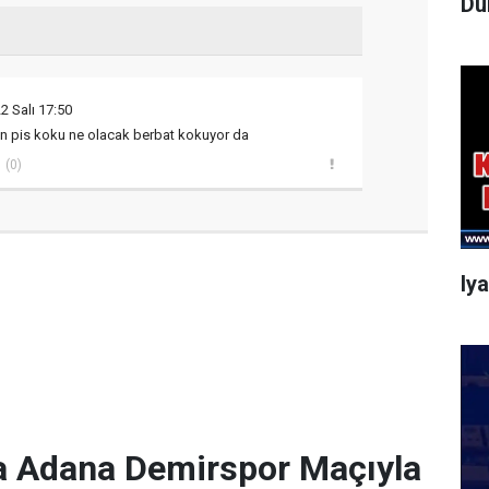
Dü
2 Salı 17:50
n pis koku ne olacak berbat kokuyor da
(0)
Iy
a Adana Demirspor Maçıyla