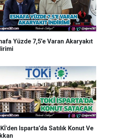
nafa Yüzde 7,5’e Varan Akaryakıt
irimi
Kİ'den Isparta’da Satılık Konut Ve
kkan