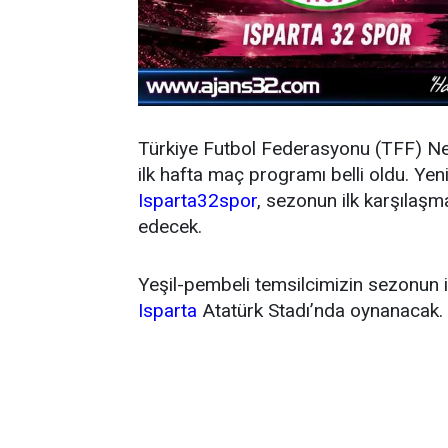
Türkiye Futbol Federasyonu (TFF) N
ilk hafta maç programı belli oldu. Y
Isparta32spor
, sezonun ilk karşıla
edecek.
Yeşil-pembeli temsilcimizin sezonun 
Isparta
Atatürk Stadı’nda oynanacak.