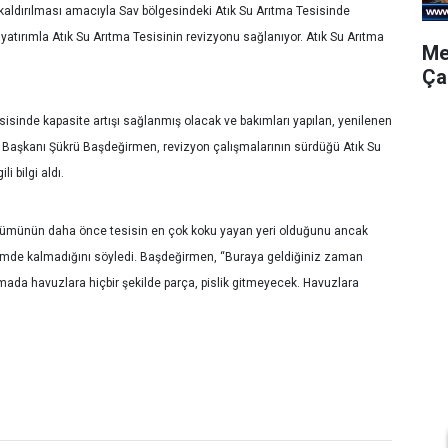
ldırılması amacıyla Sav bölgesindeki Atık Su Arıtma Tesisinde
k yatırımla Atık Su Arıtma Tesisinin revizyonu sağlanıyor. Atık Su Arıtma
Me
Ça
isinde kapasite artışı sağlanmış olacak ve bakımları yapılan, yenilenen
ye Başkanı Şükrü Başdeğirmen, revizyon çalışmalarının sürdüğü Atık Su
i bilgi aldı.
lümünün daha önce tesisin en çok koku yayan yeri olduğunu ancak
lümde kalmadığını söyledi. Başdeğirmen, “Buraya geldiğiniz zaman
ada havuzlara hiçbir şekilde parça, pislik gitmeyecek. Havuzlara