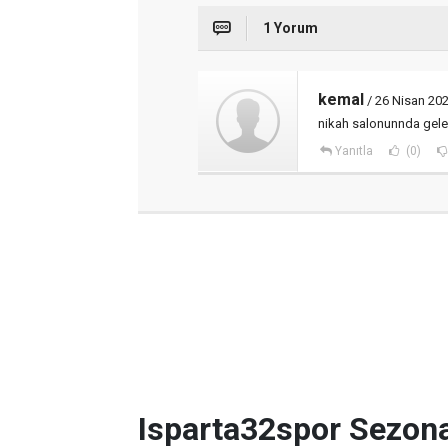
1 Yorum
kemal
/ 26 Nisan 202
nikah salonunnda gele
Yanıtla
(0)
Isparta32spor Sezon