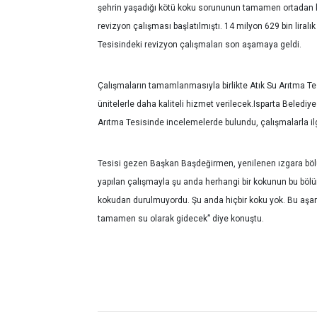
şehrin yaşadığı kötü koku sorununun tamamen ortadan ka
revizyon çalışması başlatılmıştı. 14 milyon 629 bin liralı
Tesisindeki revizyon çalışmaları son aşamaya geldi.
Çalışmaların tamamlanmasıyla birlikte Atık Su Arıtma Tes
ünitelerle daha kaliteli hizmet verilecek.Isparta Beledi
Arıtma Tesisinde incelemelerde bulundu, çalışmalarla ilgil
Tesisi gezen Başkan Başdeğirmen, yenilenen ızgara bö
yapılan çalışmayla şu anda herhangi bir kokunun bu bö
kokudan durulmuyordu. Şu anda hiçbir koku yok. Bu aşam
tamamen su olarak gidecek” diye konuştu.