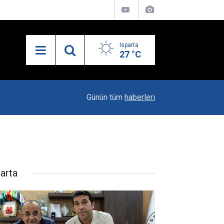
Isparta
27 °C
19:20
Vali Erin: Bu İşin Kenarında Olanlara Bile Bu M
Günün tüm
haberleri
parta