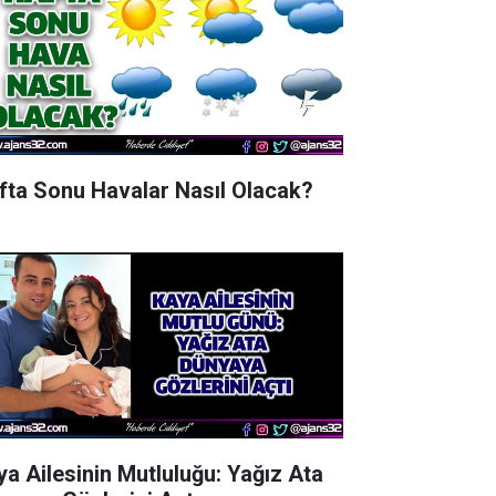
fta Sonu Havalar Nasıl Olacak?
ya Ailesinin Mutluluğu: Yağız Ata