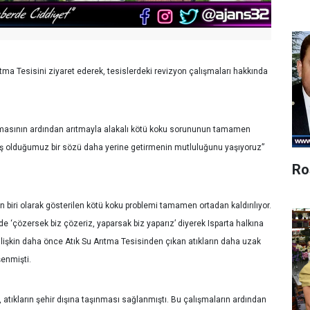
ma Tesisini ziyaret ederek, tesislerdeki revizyon çalışmaları hakkında
asının ardından arıtmayla alakalı kötü koku sorununun tamamen
iş olduğumuz bir sözü daha yerine getirmenin mutluluğunu yaşıyoruz”
Ro
biri olarak gösterilen kötü koku problemi tamamen ortadan kaldırılıyor.
‘çözersek biz çözeriz, yaparsak biz yaparız’ diyerek Isparta halkına
işkin daha önce Atık Su Arıtma Tesisinden çıkan atıkların daha uzak
şenmişti.
atıkların şehir dışına taşınması sağlanmıştı. Bu çalışmaların ardından