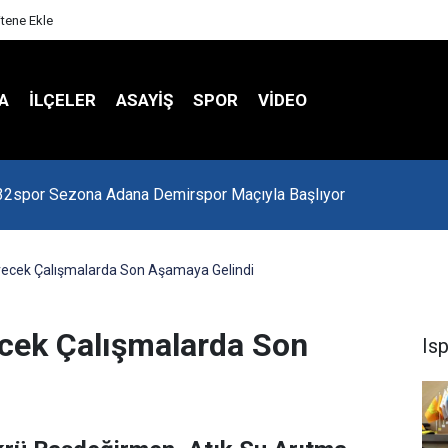
itene Ekle
A
İLÇELER
ASAYİŞ
SPOR
VIDEO
 Kredi Batağında
recek Çalışmalarda Son Aşamaya Gelindi
cek Çalışmalarda Son
Is