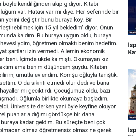
böyle kendiliğinden akıp gidiyor. Kitabı
uğum var. Hatası var mı diye. Her seferinde bir
un yerini değiştir bunu buraya koy. Bir
leştirebilmek için 15 yıl bekledim’ diyor. Onun
umunda kaldım. Bu buraya uygun oldu, buraya
 hevesliydim, öğretmen olmaktı benim hedefim.
Is
at şartları izin vermedi. Ailemin ekonomik
Ka
ler beni. İçimde ukde kalmıştı. Okumayan kızı
ak baktım ama benim düşüncem şuydu. Kitabın
lirim, umutla evlendim. Komşu oğluyla tanıştık.
ttim. O da sıkıntı etmedi olur dedi ve bana
 hayallerimi geciktirdi. Çocuğumuz oldu, bazı
luşmadı. Oğlumla birlikte okumaya başladım.
ldi. Üniversite derken yani öyle keyfine okuyor
zel puanlar aldığımı gördükçe bir daha
 buraya kadar geldim. Bu süreçte beni çok
Is
e olmadan olmaz öğretmensiz olmaz ne gerek