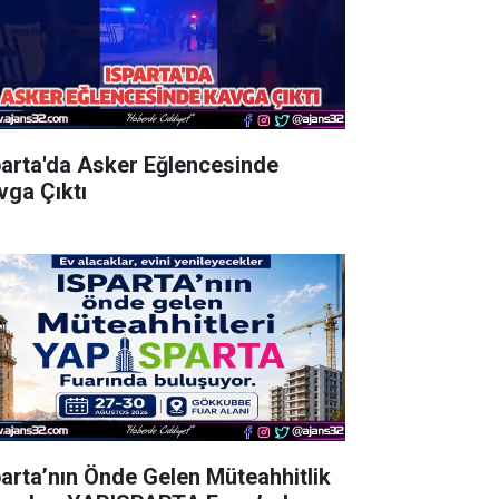
parta'da Asker Eğlencesinde
vga Çıktı
parta’nın Önde Gelen Müteahhitlik