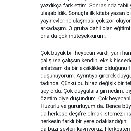
yazdıkça fark ettim. Sonrasında tabii
ulaşabildik. Sonuçta ilk kitabı yazan 
yayınevlerine ulaşması çok zor oluyo
arkadaşım. O gruba dahil olan eğitimi
ona da çok müteşekkürüm.
Çok büyük bir heyecan vardı, yani han
çalışırsa çalışsın kendini eksik hisse
anlatsam da bir eksiklikler olduğunu fa
düşünüyorum. Ayrıntıya girerek duygu
tadında. Çünkü bu biraz değişik bir te
şey oldu. Çok duygulara girmedim, piy
özetim diye düşündüm. Çok heyecanlı
Huzurlu ve gururluyum da. Bence büyük
da herkese deşifre olmak istemez ins
herkesin farklı bir yere odaklandığını
da bazı şeyleri kavrıyoruz. Herkesten 