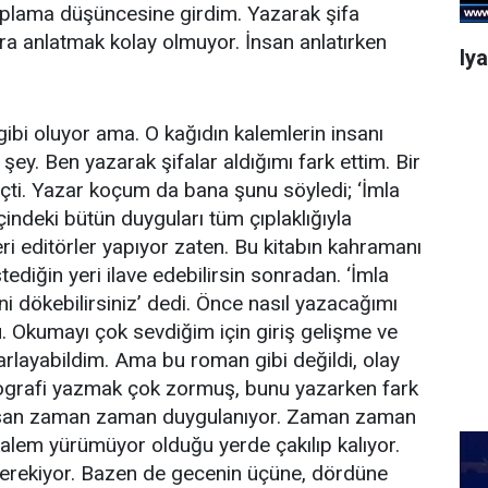
 toplama düşüncesine girdim. Yazarak şifa
a anlatmak kolay olmuyor. İnsan anlatırken
Iy
gibi oluyor ama. O kağıdın kalemlerin insanı
ey. Ben yazarak şifalar aldığımı fark ettim. Bir
üreçti. Yazar koçum da bana şunu söyledi; ‘İmla
çindeki bütün duyguları tüm çıplaklığıyla
eri editörler yapıyor zaten. Bu kitabın kahramanı
stediğin yeri ilave edebilirsin sonradan. ‘İmla
ni dökebilirsiniz’ dedi. Önce nasıl yazacağımı
 Okumayı çok sevdiğim için giriş gelişme ve
rlayabildim. Ama bu roman gibi değildi, olay
ografi yazmak çok zormuş, bunu yazarken fark
nsan zaman zaman duygulanıyor. Zaman zaman
lem yürümüyor olduğu yerde çakılıp kalıyor.
gerekiyor. Bazen de gecenin üçüne, dördüne