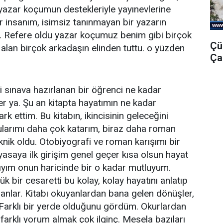
 yazar koçumun destekleriyle yayınevlerine
bir insanım, isimsiz tanınmayan bir yazarın
r. Refere oldu yazar koçumuz benim gibi birçok
Çü
 alan birçok arkadaşın elinden tuttu. o yüzden
Ça
i sınava hazırlanan bir öğrenci ne kadar
der ya. Şu an kitapta hayatımın ne kadar
rk ettim. Bu kitabın, ikincisinin geleceğini
larımı daha çok katarım, biraz daha roman
knik oldu. Otobiyografi ve roman karışımı bir
asaya ilk girişim genel geçer kısa olsun hayat
yım onun haricinde bir o kadar mutluyum.
 bir cesaretti bu kolay, kolay hayatını anlatıp
anlar. Kitabı okuyanlardan bana gelen dönüşler,
. Farklı bir yerde olduğunu gördüm. Okurlardan
farklı yorum almak çok ilginç. Mesela bazıları