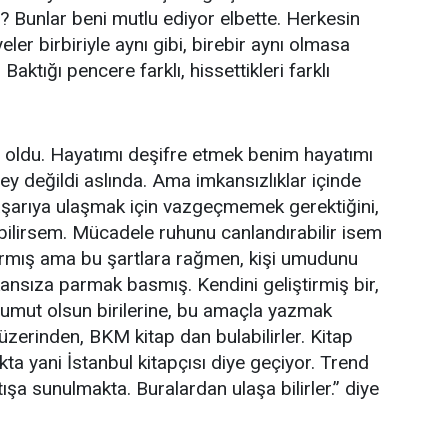
ı? Bunlar beni mutlu ediyor elbette. Herkesin
ler birbiriyle aynı gibi, birebir aynı olmasa
Baktığı pencere farklı, hissettikleri farklı
oldu. Hayatımı deşifre etmek benim hayatımı
şey değildi aslında. Ama imkansızlıklar içinde
başarıya ulaşmak için vazgeçmemek gerektiğini,
 bilirsem. Mücadele ruhunu canlandırabilir isem
armış ama bu şartlara rağmen, kişi umudunu
sıza parmak basmış. Kendini geliştirmiş bir,
e umut olsun birilerine, bu amaçla yazmak
 üzerinden, BKM kitap dan bulabilirler. Kitap
ta yani İstanbul kitapçısı diye geçiyor. Trend
ışa sunulmakta. Buralardan ulaşa bilirler.” diye