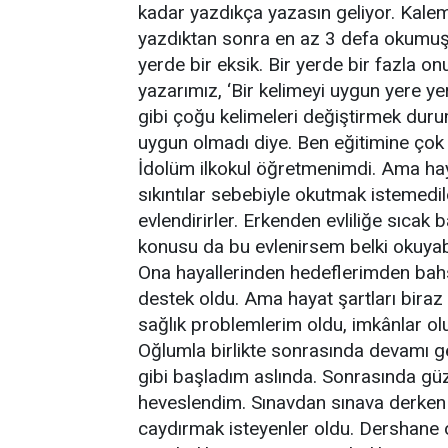
kadar yazdıkça yazasın geliyor. Kalem 
yazdıktan sonra en az 3 defa okumuşl
yerde bir eksik. Bir yerde bir fazla on
yazarımız, ‘Bir kelimeyi uygun yere yer
gibi çoğu kelimeleri değiştirmek dur
uygun olmadı diye. Ben eğitimine çok
İdolüm ilkokul öğretmenimdi. Ama hay
sıkıntılar sebebiyle okutmak istemedi
evlendirirler. Erkenden evliliğe sıc
konusu da bu evlenirsem belki okuyabi
Ona hayallerinden hedeflerimden bahse
destek oldu. Ama hayat şartları biraz
sağlık problemlerim oldu, imkânlar o
Oğlumla birlikte sonrasında devamı ge
gibi başladım aslında. Sonrasında gü
heveslendim. Sınavdan sınava derken
caydırmak isteyenler oldu. Dershan