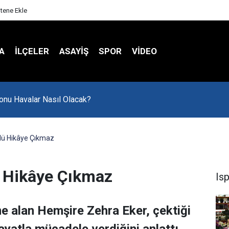
itene Ekle
A
İLÇELER
ASAYİŞ
SPOR
VIDEO
onu Havalar Nasıl Olacak?
lü Hikâye Çıkmaz
ü Hikâye Çıkmaz
Is
e alan Hemşire Zehra Eker, çektiği