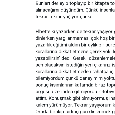
Bunları derleyip toplayıp bir kitapta
alınacağımı düşündüm. Çünkü insanlar
tekrar tekrar yaşıyor çünkü.
Elbette ki yazarken de tekrar yaşıyor 
dinlerken yargılanmaması çok hoş bir ş
yazarlık eğitimi aldım bir aylık bir s
kurallarına dikkat etmene gerek yok. İ
yazabilirsin’ dedi. Gerekli düzenlemel
sen olacaksın istediğin yeri çıkarırız i
kurallarına dikkat etmeden rahatça içi
bilemiyordum çünkü deneyimim yoktu.
sonuç kısımlarının kafamda biraz topa
örgüsü üzerinden gitmiyordu. Otobiy
ettim. Konuşmak gibi olmuyormuş i
kalem yürümüyor. Tekrar yaşıyorum ka
Orada bırakıp birkaç gün dinlenmek 