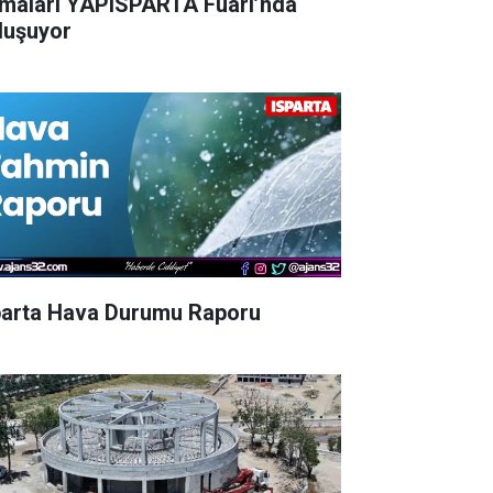
rmaları YAPISPARTA Fuarı’nda
luşuyor
parta Hava Durumu Raporu