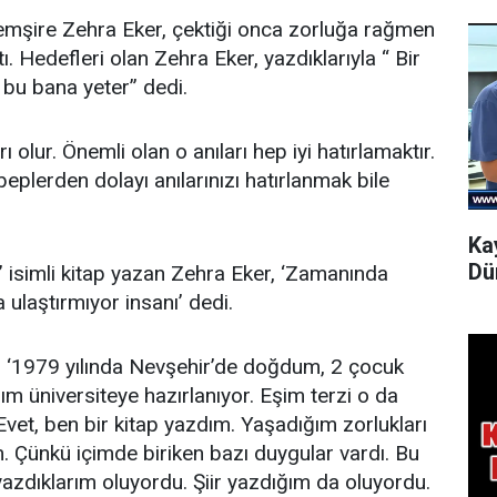
emşire Zehra Eker, çektiği onca zorluğa rağmen
ı. Hedefleri olan Zehra Eker, yazdıklarıyla “ Bir
m bu bana yeter” dedi.
 olur. Önemli olan o anıları hep iyi hatırlamaktır.
plerden dolayı anılarınızı hatırlanmak bile
Ka
Dü
 isimli kitap yazan Zehra Eker, ‘Zamanında
laştırmıyor insanı’ dedi.
 ‘1979 yılında Nevşehir’de doğdum, 2 çocuk
ım üniversiteye hazırlanıyor. Eşim terzi o da
Evet, ben bir kitap yazdım. Yaşadığım zorlukları
. Çünkü içimde biriken bazı duygular vardı. Bu
zdıklarım oluyordu. Şiir yazdığım da oluyordu.