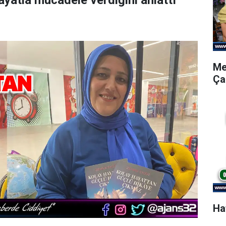
yatla mücadele verdiğini anlattı
Me
Ça
Ha