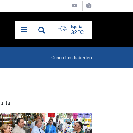
Isparta
32 °C
10:04
Kaya Ailesinin Mutluluğu: Yağız Ata Dünyaya Göz
Günün tüm
haberleri
parta