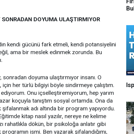
Fi
Bu
Y SONRADAN DOYUMA ULAŞTIRMIYOR
 kendi gücünü fark etmeli, kendi potansiyelini
 değil, ama bir meslek edinmek zorunda. Bu
.
, sonradan doyuma ulaştırmıyor insanı. O
Is
için her türlü bilgiyi böyle sindirmeye çalıştım.
 ediyorum. Onu içselleştiremiyorum, hep yarım
 Yazar koçuyla tanıştım sosyal ortamda. Ona da
şifalanmak adı altında bir program yapıyordu.
itimde kitap nasıl yazılır, nereye ne kelime
ı rahatlıkla dökün, bir psikoloğa anlatır gibi
k programın ismi. Ben yazarak şifalandığımı,