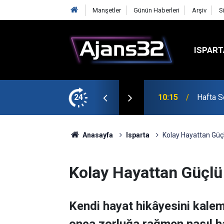
Manşetler
Günün Haberleri
Arşiv
S
ISPART
şmalarına Başladı
24
10:15
Hafta S
Anasayfa
Isparta
Kolay Hayattan Güç
Kolay Hayattan Güçl
Kendi hayat hikâyesini kalem