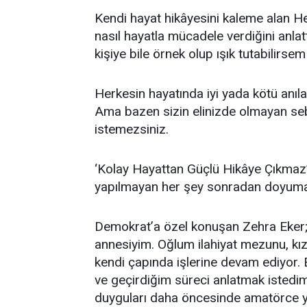
Kendi hayat hikâyesini kaleme alan H
nasıl hayatla mücadele verdiğini anlatt
kişiye bile örnek olup ışık tutabilirse
Herkesin hayatında iyi yada kötü anıları
Ama bazen sizin elinizde olmayan sebe
istemezsiniz.
‘Kolay Hayattan Güçlü Hikâye Çıkmaz’
yapılmayan her şey sonradan doyuma u
Demokrat’a özel konuşan Zehra Eker;
annesiyim. Oğlum ilahiyat mezunu, kız
kendi çapında işlerine devam ediyor. 
ve geçirdiğim süreci anlatmak istedim
duyguları daha öncesinde amatörce ya