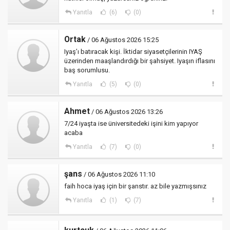
Yanıtla
(6)
(0)
Ortak
/ 06 Ağustos 2026 15:25
Iyaş’ı batıracak kişi. İktidar siyasetçilerinin IYAŞ
üzerinden maaşlandırdığı bir şahsiyet. Iyaşın iflasını
baş sorumlusu.
Yanıtla
(5)
(0)
Ahmet
/ 06 Ağustos 2026 13:26
7/24 iyaşta ise üniversitedeki işini kim yapıyor
acaba
Yanıtla
(7)
(0)
şans
/ 06 Ağustos 2026 11:10
faih hoca iyaş için bir şanstır. az bile yazmışsınız
Yanıtla
(1)
(7)