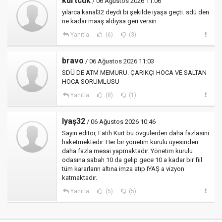
kurtcuk
/ 06 Ağustos 2026 11:06
yılarca kanal32 deydi bi şekilde iyaşa geçti. sdü den
ne kadar maaş aldıysa geri versin
Yanıtla
(6)
(3)
bravo
/ 06 Ağustos 2026 11:03
SDÜ DE ATM MEMURU. ÇARIKÇI HOCA VE SALTAN
HOCA SORUMLUSU
Yanıtla
(8)
(1)
Iyaş32
/ 06 Ağustos 2026 10:46
Sayın editör, Fatih Kurt bu övgülerden daha fazlasını
haketmektedir. Her bir yönetim kurulu üyesinden
daha fazla mesai yapmaktadır. Yönetim kurulu
odasına sabah 10 da gelip gece 10 a kadar bir fiil
tüm kararların altına imza atıp IYAŞ a vizyon
katmaktadır.
Yanıtla
(5)
(5)