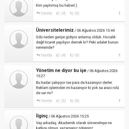
Kim yaptırmış bu haberi:)
Yanıtla
(4)
(0)
Üniversitelerimiz
/ 06 Ağustos 2026 15:44
Sdü neden geriye gidiyor anlamış olduk. Hocalık
değil ticaret yapılıyor demek ki? Peki adalet bunun
neresinde?
Yanıtla
(4)
(0)
Yönetim ne diyor bu işe
/ 06 Ağustos 2026
15:27
Bu kadar çalışıyor ise para da kazanıyor derler.
Reklam işlerinden mi kazanıyor ki yok sa aracı rolü
de var mı?
Yanıtla
(5)
(0)
İlginç
/ 06 Ağustos 2026 15:25
Vay arkadaş. Akademik olarak üniversiteye ne
katkısı olmuş, yazarsanız öğreniriz.