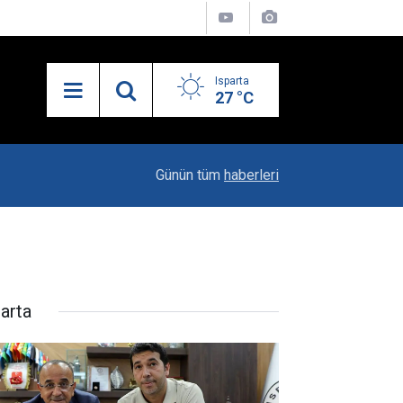
Isparta
27 °C
19:20
Vali Erin: Bu İşin Kenarında Olanlara Bile Bu M
Günün tüm
haberleri
parta