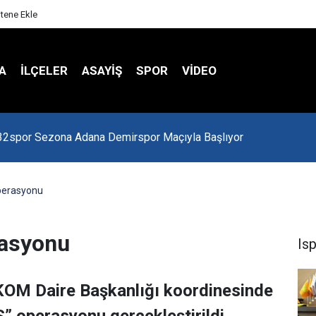
itene Ekle
A
İLÇELER
ASAYİŞ
SPOR
VIDEO
 Kredi Batağında
perasyonu
rasyonu
Is
KOM Daire Başkanlığı koordinesinde