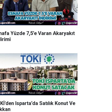
nafa Yüzde 7,5’e Varan Akaryakıt
irimi
Kİ'den Isparta’da Satılık Konut Ve
kkan