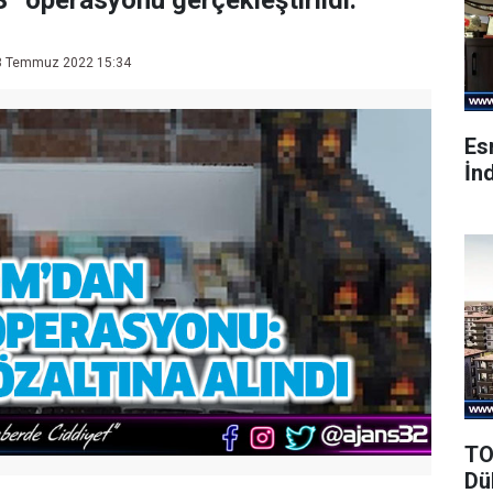
” operasyonu gerçekleştirildi.
 Temmuz 2022 15:34
Es
İnd
TO
Dü