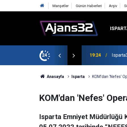
Manşetler
Günün Haberleri
Arşiv
S
ISPART
mirspor Maçıyla Başlıyor
24
19:22
Isparta
Anasayfa
Isparta
KOM'dan 'Nefes' O
KOM'dan 'Nefes' Ope
Isparta Emniyet Müdürlüğü 