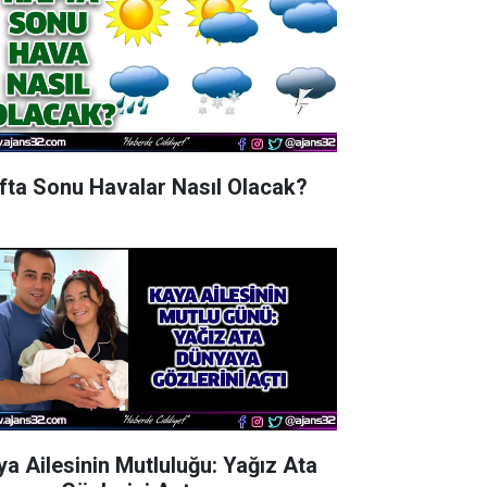
fta Sonu Havalar Nasıl Olacak?
ya Ailesinin Mutluluğu: Yağız Ata