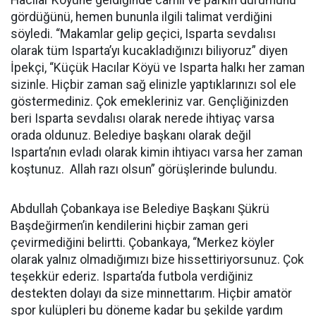
Hacılar Köyüne geldiğinde camii ve parkın durumunu
gördüğünü, hemen bununla ilgili talimat verdiğini
söyledi. “Makamlar gelip geçici, Isparta sevdalısı
olarak tüm Isparta’yı kucakladığınızı biliyoruz” diyen
İpekçi, “Küçük Hacılar Köyü ve Isparta halkı her zaman
sizinle. Hiçbir zaman sağ elinizle yaptıklarınızı sol ele
göstermediniz. Çok emekleriniz var. Gençliğinizden
beri Isparta sevdalısı olarak nerede ihtiyaç varsa
orada oldunuz. Belediye başkanı olarak değil
Isparta’nın evladı olarak kimin ihtiyacı varsa her zaman
koştunuz.
Allah razı olsun” görüşlerinde bulundu.
Abdullah Çobankaya ise Belediye Başkanı Şükrü
Başdeğirmen’in kendilerini hiçbir zaman geri
çevirmediğini belirtti. Çobankaya, “Merkez köyler
olarak yalnız olmadığımızı bize hissettiriyorsunuz. Çok
teşekkür ederiz. Isparta’da futbola verdiğiniz
destekten dolayı da size minnettarım. Hiçbir amatör
spor kulüpleri bu döneme kadar bu şekilde yardım