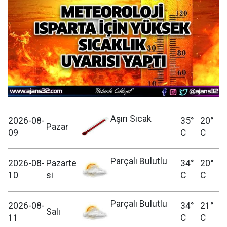
Aşırı Sıcak
2026-08-
35°
20°
Pazar
09
C
C
Parçalı Bulutlu
2026-08-
Pazarte
34°
20°
10
si
C
C
Parçalı Bulutlu
2026-08-
34°
21°
Salı
11
C
C