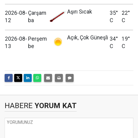
Aşırı Sıcak
2026-08-
Çarşam
35°
22°
12
ba
C
C
Açık, Çok Güneşli
2026-08-
Perşem
34°
19°
13
be
C
C
HABERE
YORUM KAT