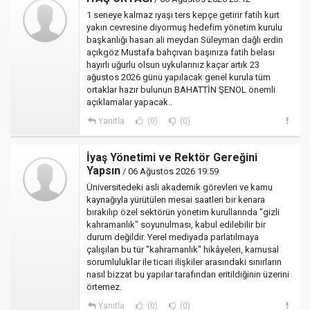
1 seneye kalmaz ıyaşı ters kepçe getirir fatih kurt
yakın cevresine diyormuş hedefim yönetim kurulu
başkanlığı hasan ali meydan Süleyman dağlı erdin
açıkgöz Mustafa bahçıvan başınıza fatih belası
hayırlı uğurlu olsun uykularınız kaçar artık 23
ağustos 2026 günü yapılacak genel kurula tüm
ortaklar hazır bulunun BAHATTİN ŞENOL önemli
açıklamalar yapacak..
Yanıtla
(0)
(0)
İyaş Yönetimi ve Rektör Gereğini
Yapsın
/ 06 Ağustos 2026 19:59
Üniversitedeki asli akademik görevleri ve kamu
kaynağıyla yürütülen mesai saatleri bir kenara
bırakılıp özel sektörün yönetim kurullarında "gizli
kahramanlık" soyunulması, kabul edilebilir bir
durum değildir. Yerel mediyada parlatılmaya
çalışılan bu tür "kahramanlık" hikâyeleri, kamusal
sorumluluklar ile ticari ilişkiler arasındaki sınırların
nasıl bizzat bu yapılar tarafından eritildiğinin üzerini
örtemez.
Yanıtla
(0)
(0)