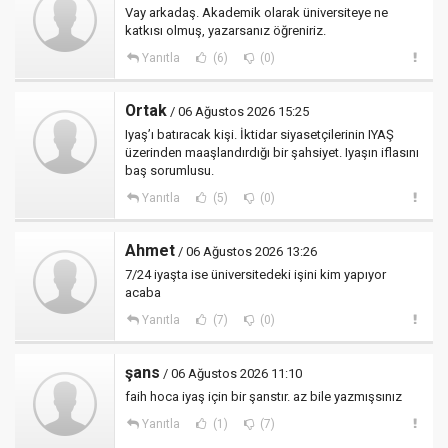
Vay arkadaş. Akademik olarak üniversiteye ne
katkısı olmuş, yazarsanız öğreniriz.
Yanıtla
(6)
(0)
Ortak
/ 06 Ağustos 2026 15:25
Iyaş’ı batıracak kişi. İktidar siyasetçilerinin IYAŞ
üzerinden maaşlandırdığı bir şahsiyet. Iyaşın iflasını
baş sorumlusu.
Yanıtla
(5)
(0)
Ahmet
/ 06 Ağustos 2026 13:26
7/24 iyaşta ise üniversitedeki işini kim yapıyor
acaba
Yanıtla
(7)
(0)
şans
/ 06 Ağustos 2026 11:10
faih hoca iyaş için bir şanstır. az bile yazmışsınız
Yanıtla
(1)
(7)