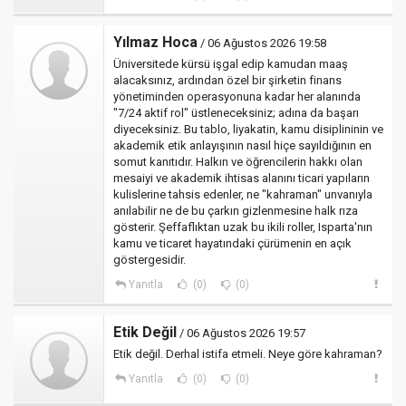
Yılmaz Hoca
/ 06 Ağustos 2026 19:58
Üniversitede kürsü işgal edip kamudan maaş
alacaksınız, ardından özel bir şirketin finans
yönetiminden operasyonuna kadar her alanında
"7/24 aktif rol" üstleneceksiniz; adına da başarı
diyeceksiniz. Bu tablo, liyakatin, kamu disiplininin ve
akademik etik anlayışının nasıl hiçe sayıldığının en
somut kanıtıdır. Halkın ve öğrencilerin hakkı olan
mesaiyi ve akademik ihtisas alanını ticari yapıların
kulislerine tahsis edenler, ne "kahraman" unvanıyla
anılabilir ne de bu çarkın gizlenmesine halk rıza
gösterir. Şeffaflıktan uzak bu ikili roller, Isparta'nın
kamu ve ticaret hayatındaki çürümenin en açık
göstergesidir.
Yanıtla
(0)
(0)
Etik Değil
/ 06 Ağustos 2026 19:57
Etik değil. Derhal istifa etmeli. Neye göre kahraman?
Yanıtla
(0)
(0)