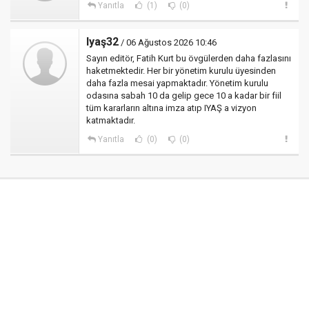
Yanıtla
(1)
(0)
Iyaş32
/ 06 Ağustos 2026 10:46
Sayın editör, Fatih Kurt bu övgülerden daha fazlasını
haketmektedir. Her bir yönetim kurulu üyesinden
daha fazla mesai yapmaktadır. Yönetim kurulu
odasına sabah 10 da gelip gece 10 a kadar bir fiil
tüm kararların altına imza atıp IYAŞ a vizyon
katmaktadır.
Yanıtla
(0)
(0)