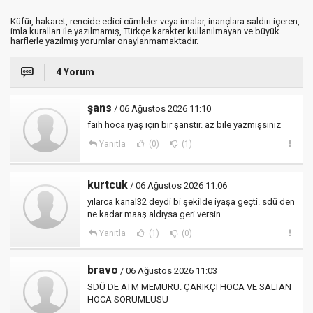
Küfür, hakaret, rencide edici cümleler veya imalar, inançlara saldırı içeren,
imla kuralları ile yazılmamış, Türkçe karakter kullanılmayan ve büyük
harflerle yazılmış yorumlar onaylanmamaktadır.
4 Yorum
şans
/ 06 Ağustos 2026 11:10
faih hoca iyaş için bir şanstır. az bile yazmışsınız
Yanıtla
(0)
(1)
kurtcuk
/ 06 Ağustos 2026 11:06
yılarca kanal32 deydi bi şekilde iyaşa geçti. sdü den
ne kadar maaş aldıysa geri versin
Yanıtla
(1)
(0)
bravo
/ 06 Ağustos 2026 11:03
SDÜ DE ATM MEMURU. ÇARIKÇI HOCA VE SALTAN
HOCA SORUMLUSU