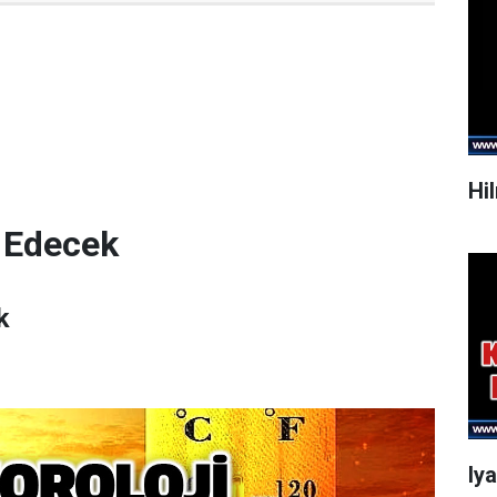
Hi
 Edecek
k
Iy