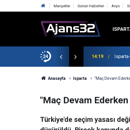
Manşetler
Günün Haberleri
Arşiv
S
ISPART
24
14:19
Isparta
Anasayfa
Isparta
"Maç Devam Ederken
"Maç Devam Ederken K
Türkiye'de seçim yasası deği