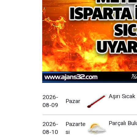
Aşırı Sıcak
2026-
Pazar
08-09
Parçalı Bul
2026-
Pazarte
08-10
si