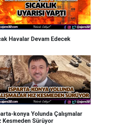
cak Havalar Devam Edecek
parta-konya Yolunda Çalışmalar
z Kesmeden Sürüyor