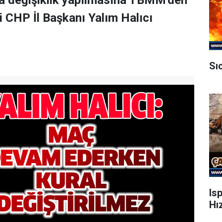
a değişiklik yapılmasına TBMM'den
ili CHP İl Başkanı Yalım Halıcı
Sı
Is
Hı