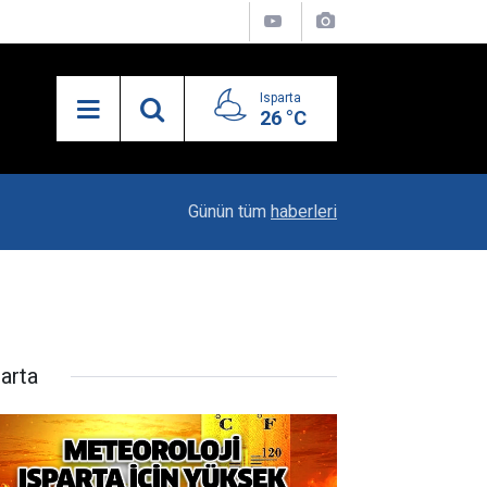
Isparta
26 °C
13:55
Isparta'nın Yatırım Dosyası Devletin Zirvesinde
Günün tüm
haberleri
parta