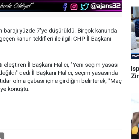
m barajı yüzde 7'ye düşürüldü. Birçok kanunda
en kanun teklifleri ile ilgili CHP İl Başkanı
eleştiren İl Başkanı Halıcı, "Yeni seçim yasası
Is
 değildi" dedi.İl Başkanı Halıcı, seçim yasasında
Zi
ktidar olma çabası içine girdiğini belirterek, "Maç
iye konuştu.