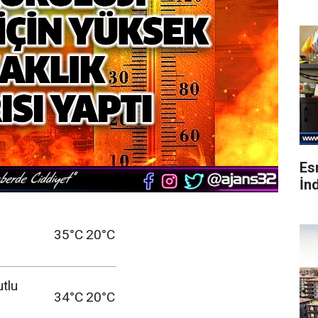
Es
İnd
35°C
20°C
utlu
34°C
20°C