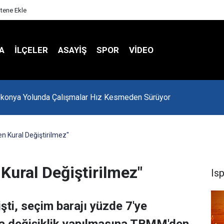
itene Ekle
A
İLÇELER
ASAYİŞ
SPOR
VIDEO
-konya Yolunda Çalışmalar Hız Kesmeden Sürüyor
 Kural Değiştirilmez"
ural Değiştirilmez"
Is
şti, seçim barajı yüzde 7'ye