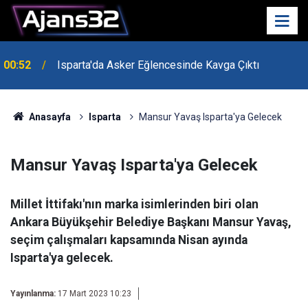
00:52
Isparta'da Asker Eğlencesinde Kavga Çıktı
Uzaktan Hasta Değerlendirme Sistemi İle Yeni
21:34
Dönem Başladı
Anasayfa
Isparta
Mansur Yavaş Isparta'ya Gelecek
Mansur Yavaş Isparta'ya Gelecek
Millet İttifakı'nın marka isimlerinden biri olan
Ankara Büyükşehir Belediye Başkanı Mansur Yavaş,
seçim çalışmaları kapsamında Nisan ayında
Isparta'ya gelecek.
Yayınlanma:
17 Mart 2023 10:23