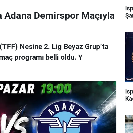
Is
a Adana Demirspor Maçıyla
Şa
(TFF) Nesine 2. Lig Beyaz Grup’ta
maç programı belli oldu. Y
Is
Ka