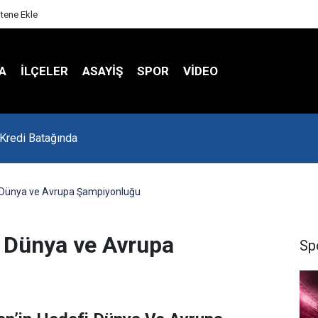
itene Ekle
A
İLÇELER
ASAYİŞ
SPOR
VIDEO
 Kredi Batağında
i Dünya ve Avrupa Şampiyonluğu
i Dünya ve Avrupa
Sp