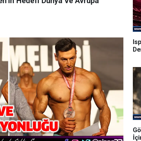
ren’in Hedefi Dünya Ve Avrupa
Is
De
Gö
İç