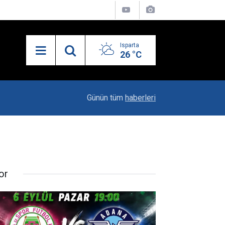
Isparta
26 °C
19:20
Vali Erin: Bu İşin Kenarında Olanlara Bile Bu M
Günün tüm
haberleri
or