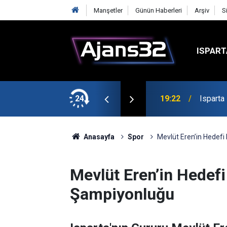
Manşetler
Günün Haberleri
Arşiv
S
ISPART
mirspor Maçıyla Başlıyor
24
19:22
Isparta
Anasayfa
Spor
Mevlüt Eren’in Hedef
Mevlüt Eren’in Hedef
Şampiyonluğu