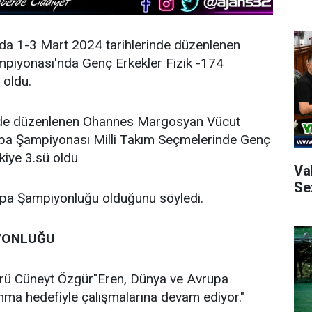
a'da 1-3 Mart 2024 tarihlerinde düzenlenen
mpiyonası'nda Genç Erkekler Fizik -174
 oldu.
nde düzenlenen Ohannes Margosyan Vücut
pa Şampiyonası Milli Takım Seçmelerinde Genç
kiye 3.sü oldu
Va
Se
upa Şampiyonluğu olduğunu söyledi.
İYONLUĞU
nörü Cüneyt Özgür"Eren, Dünya ve Avrupa
ma hedefiyle çalışmalarına devam ediyor."