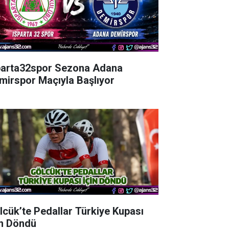
parta32spor Sezona Adana
mirspor Maçıyla Başlıyor
lcük’te Pedallar Türkiye Kupası
in Döndü