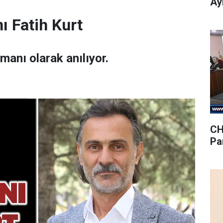
Ay
ı Fatih Kurt
amanı olarak anılıyor.
CH
Pa