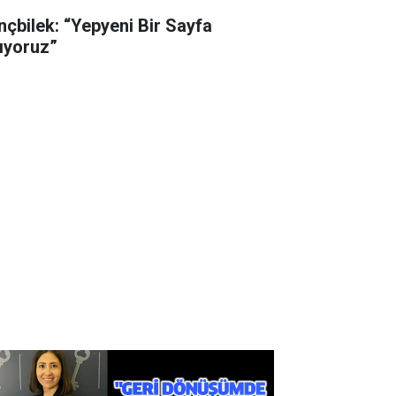
nçbilek: “Yepyeni Bir Sayfa
ıyoruz”