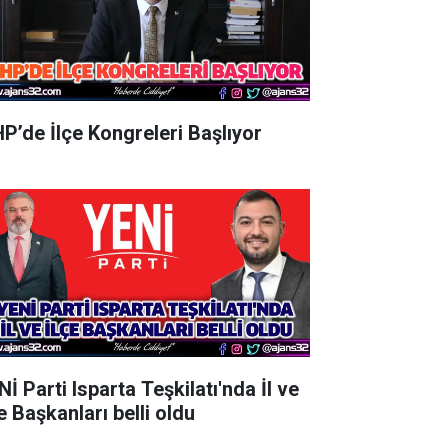
P’de İlçe Kongreleri Başlıyor
İ Parti Isparta Teşkilatı'nda İl ve
e Başkanları belli oldu