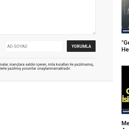
"G
He
alar, inançlara saldırı içeren, imla kuralları ile yazılmamış,
flerle yazılmış yorumlar onaylanmamaktadır.
Me