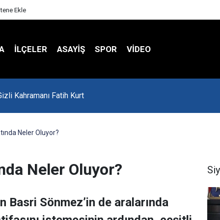
itene Ekle
A
İLÇELER
ASAYİŞ
SPOR
VIDEO
'da Asker Eğlencesinde Kavga Çıktı
tında Neler Oluyor?
nda Neler Oluyor?
Si
n Basri Sönmez’in de aralarında