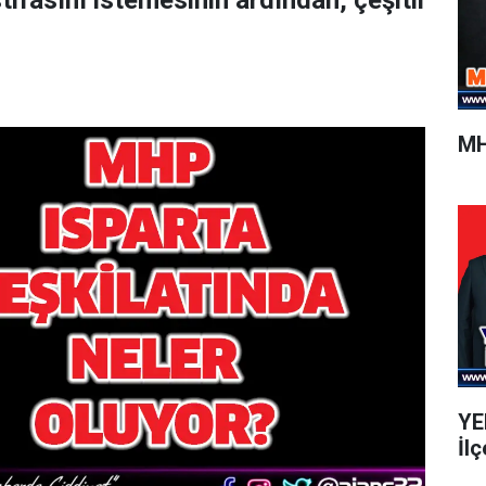
tifasını istemesinin ardından, çeşitli
MH
YEN
İlç