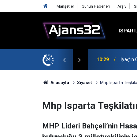
Manşetler
Günün Haberleri
Arşiv
S
ISPART
t
24
00:52
Isparta
Anasayfa
Siyaset
Mhp Isparta Teşkila
Mhp Isparta Teşkilatı
MHP Lideri Bahçeli’nin Hasa