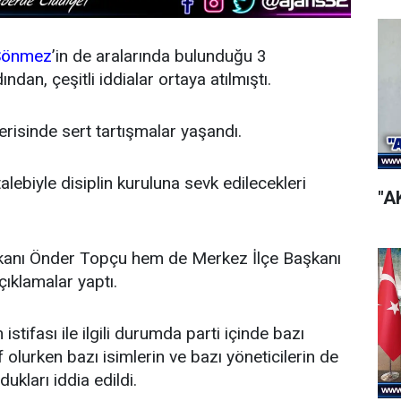
Sönmez
’in de aralarında bulunduğu 3
dından, çeşitli iddialar ortaya atılmıştı.
risinde sert tartışmalar yaşandı.
talebiyle disiplin kuruluna sevk edilecekleri
"A
şkanı Önder Topçu hem de Merkez İlçe Başkanı
çıklamalar yaptı.
tifası ile ilgili durumda parti içinde bazı
 olurken bazı isimlerin ve bazı yöneticilerin de
ukları iddia edildi.