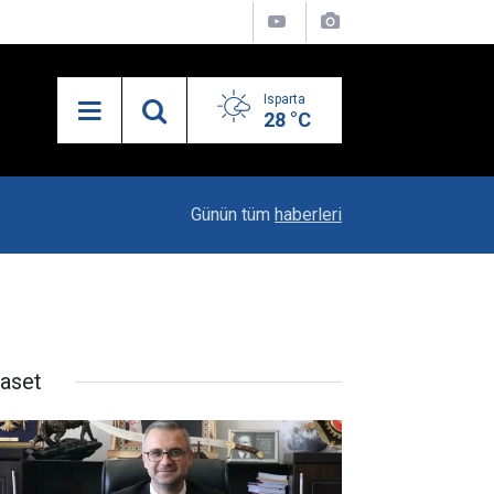
Isparta
28 °C
21:34
Uzaktan Hasta Değerlendirme Sistemi İle Yeni
Günün tüm
haberleri
yaset