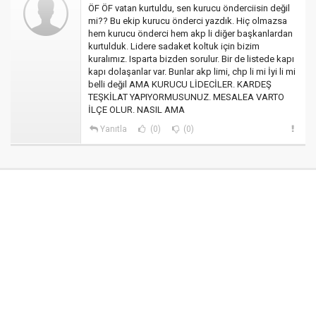
ÖF ÖF vatan kurtuldu, sen kurucu önderciisin değil
mi?? Bu ekip kurucu önderci yazdık. Hiç olmazsa
hem kurucu önderci hem akp li diğer başkanlardan
kurtulduk. Lidere sadaket koltuk için bizim
kuralımız. Isparta bizden sorulur. Bir de listede kapı
kapı dolaşanlar var. Bunlar akp limi, chp li mi İyi li mi
belli değil AMA KURUCU LİDECİLER. KARDEŞ
TEŞKİLAT YAPIYORMUSUNUZ. MESALEA VARTO
İLÇE OLUR. NASIL AMA
Yanıtla
(0)
(0)