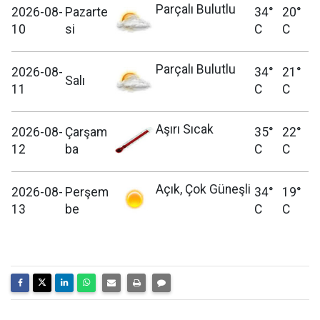
Parçalı Bulutlu
2026-08-
Pazarte
34°
20°
10
si
C
C
Parçalı Bulutlu
2026-08-
34°
21°
Salı
11
C
C
Aşırı Sıcak
2026-08-
Çarşam
35°
22°
12
ba
C
C
Açık, Çok Güneşli
2026-08-
Perşem
34°
19°
13
be
C
C