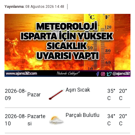
Yayınlanma:
08 Ağustos 2026 14:48
Aşırı Sıcak
2026-08-
35°
20°
Pazar
09
C
C
Parçalı Bulutlu
2026-08-
Pazarte
34°
20°
10
si
C
C