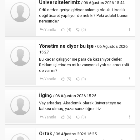
Üniversitelerimiz
/ 06 Ağustos 2026 15:44
Sdü neden geriye gidiyor anlamış olduk. Hocalık
değil ticaret yapılıyor demek ki? Peki adalet bunun
neresinde?
Yanıtla
(4)
(0)
Yönetim ne diyor bu işe
/ 06 Ağustos 2026
15:27
Bu kadar çalışıyor ise para da kazanıyor derler.
Reklam işlerinden mi kazanıyor ki yok sa aracı rolü
de var mı?
Yanıtla
(5)
(0)
İlginç
/ 06 Ağustos 2026 15:25
Vay arkadaş. Akademik olarak üniversiteye ne
katkısı olmuş, yazarsanız öğreniriz.
Yanıtla
(6)
(0)
Ortak
/ 06 Ağustos 2026 15:25