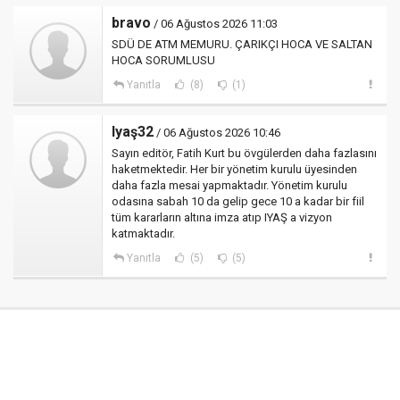
bravo
/ 06 Ağustos 2026 11:03
SDÜ DE ATM MEMURU. ÇARIKÇI HOCA VE SALTAN
HOCA SORUMLUSU
Yanıtla
(8)
(1)
Iyaş32
/ 06 Ağustos 2026 10:46
Sayın editör, Fatih Kurt bu övgülerden daha fazlasını
haketmektedir. Her bir yönetim kurulu üyesinden
daha fazla mesai yapmaktadır. Yönetim kurulu
odasına sabah 10 da gelip gece 10 a kadar bir fiil
tüm kararların altına imza atıp IYAŞ a vizyon
katmaktadır.
Yanıtla
(5)
(5)