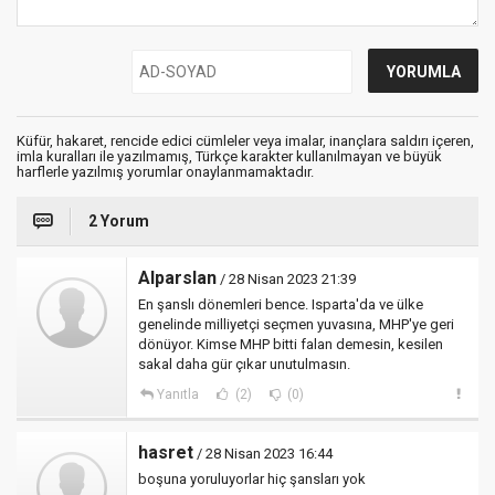
Küfür, hakaret, rencide edici cümleler veya imalar, inançlara saldırı içeren,
imla kuralları ile yazılmamış, Türkçe karakter kullanılmayan ve büyük
harflerle yazılmış yorumlar onaylanmamaktadır.
2 Yorum
Alparslan
/ 28 Nisan 2023 21:39
En şanslı dönemleri bence. Isparta'da ve ülke
genelinde milliyetçi seçmen yuvasına, MHP'ye geri
dönüyor. Kimse MHP bitti falan demesin, kesilen
sakal daha gür çıkar unutulmasın.
Yanıtla
(2)
(0)
hasret
/ 28 Nisan 2023 16:44
boşuna yoruluyorlar hiç şansları yok