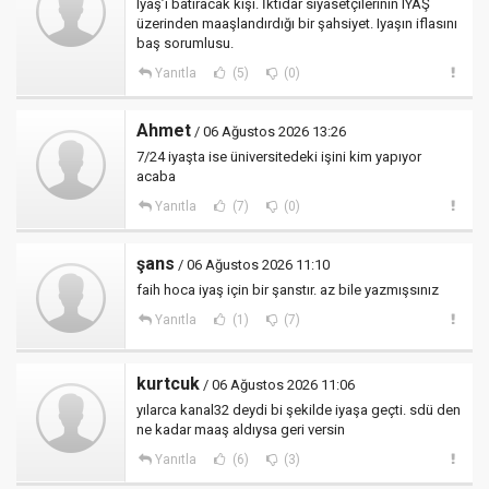
Iyaş’ı batıracak kişi. İktidar siyasetçilerinin IYAŞ
üzerinden maaşlandırdığı bir şahsiyet. Iyaşın iflasını
baş sorumlusu.
Yanıtla
(5)
(0)
Ahmet
/ 06 Ağustos 2026 13:26
7/24 iyaşta ise üniversitedeki işini kim yapıyor
acaba
Yanıtla
(7)
(0)
şans
/ 06 Ağustos 2026 11:10
faih hoca iyaş için bir şanstır. az bile yazmışsınız
Yanıtla
(1)
(7)
kurtcuk
/ 06 Ağustos 2026 11:06
yılarca kanal32 deydi bi şekilde iyaşa geçti. sdü den
ne kadar maaş aldıysa geri versin
Yanıtla
(6)
(3)