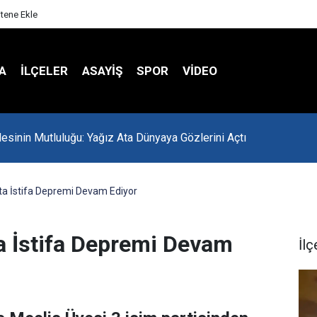
itene Ekle
A
İLÇELER
ASAYİŞ
SPOR
VIDEO
lesinin Mutluluğu: Yağız Ata Dünyaya Gözlerini Açtı
a İstifa Depremi Devam Ediyor
a İstifa Depremi Devam
İlç