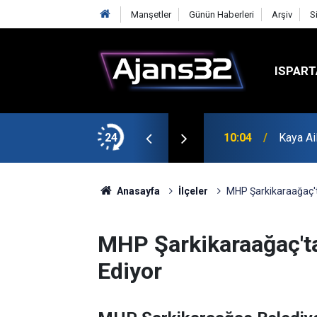
Manşetler
Günün Haberleri
Arşiv
S
ISPART
k?
24
10:04
Kaya Ai
Anasayfa
İlçeler
MHP Şarkikaraağaç't
MHP Şarkikaraağaç't
Ediyor