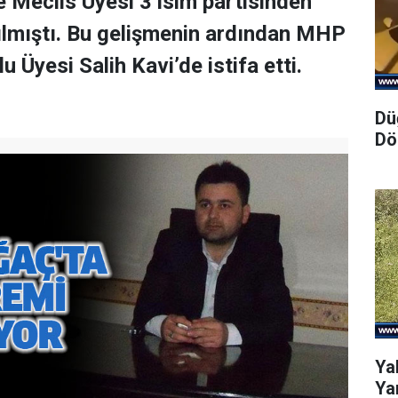
Meclis Üyesi 3 isim partisinden
atılmıştı. Bu gelişmenin ardından MHP
Üyesi Salih Kavi’de istifa etti.
Dü
Dö
Ya
Yar