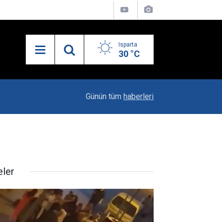
Isparta
30 °C
10:29
Iyaş’ın Gizli Kahramanı Fatih Kurt
Günün tüm
haberleri
eler