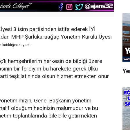
esi 3 isim partisinden istifa ederek İYİ
rdından MHP Şarkikaraağaç Yönetim Kurulu Üyesi
na katıldığını duyurdu.
ç'lı hemşehrilerim herkesin de bildiği üzere
sının bir ferdiyim bu harekete gerek Ülkü
Yen
ti teşkilatınında olsun hizmet etmekten onur
yönetimimizin, Genel Başkanın yönetim
uhalif olduğum hepinizin malumudur ve bu
netim toplantılarında bile dile getirmekten