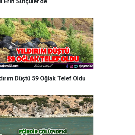
Vali Erin Sütçüler'de
ldırım Düştü 59 Oğlak Telef Oldu