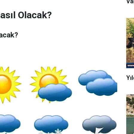
asıl Olacak?
lacak?
Yı