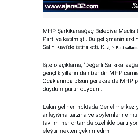
MHP Şarkikaraağaç Belediye Meclis Üy
Parti’ye katılmıştı. Bu gelişmenin a
Salih Kavi’de istifa etti. K
avi, İYİ Parti safları
İşte o açıklama; ‘Değerli Şarkikaraağa
gençlik yıllarımdan beridir MHP camia
Ocaklarında olsun gerekse de MHP par
duydum gurur duydum.
Lakin gelinen noktada Genel merkez 
anlayışına tarzına ve söylemlerine m
tavrımı her ortamda özellikle parti yö
eleştirmekten çekinmedim.