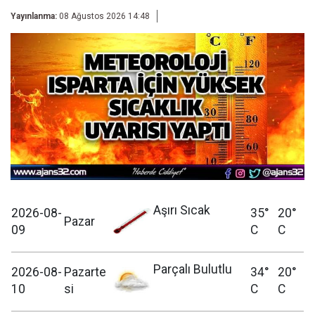
Yayınlanma:
08 Ağustos 2026 14:48
Aşırı Sıcak
2026-08-
35°
20°
Pazar
09
C
C
Parçalı Bulutlu
2026-08-
Pazarte
34°
20°
10
si
C
C