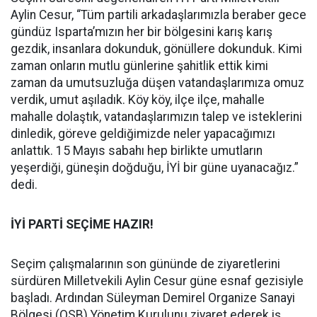
Aylin Cesur, “Tüm partili arkadaşlarımızla beraber gece
gündüz Isparta’mızın her bir bölgesini karış karış
gezdik, insanlara dokunduk, gönüllere dokunduk. Kimi
zaman onların mutlu günlerine şahitlik ettik kimi
zaman da umutsuzluğa düşen vatandaşlarımıza omuz
verdik, umut aşıladık. Köy köy, ilçe ilçe, mahalle
mahalle dolaştık, vatandaşlarımızın talep ve isteklerini
dinledik, göreve geldiğimizde neler yapacağımızı
anlattık. 15 Mayıs sabahı hep birlikte umutların
yeşerdiği, güneşin doğduğu, İYİ bir güne uyanacağız.”
dedi.
İYİ PARTİ SEÇİME HAZIR!
Seçim çalışmalarının son gününde de ziyaretlerini
sürdüren Milletvekili Aylin Cesur güne esnaf gezisiyle
başladı. Ardından Süleyman Demirel Organize Sanayi
Bölgesi (OSB) Yönetim Kurulunu ziyaret ederek iş