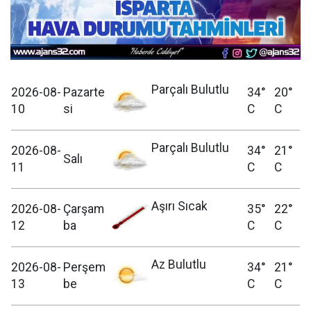
Parçalı Bulutlu
2026-08-
Pazarte
34°
20°
10
si
C
C
Parçalı Bulutlu
2026-08-
34°
21°
Salı
11
C
C
Aşırı Sıcak
2026-08-
Çarşam
35°
22°
12
ba
C
C
Az Bulutlu
2026-08-
Perşem
34°
21°
13
be
C
C