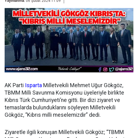
Yayınlanma:
06 Şubat 2024 11:09
AK Parti
Isparta
Milletvekili Mehmet Uğur Gökgöz,
TBMM Milli Savunma Komisyonu üyeleriyle birlikte
Kıbrıs Türk Cumhuriyeti’ne gitti. Bir dizi ziyaret ve
temaslarda bulunduklarını söyleyen Milletvekili
Gökgöz, “Kıbrıs milli meselemizdir” dedi.
Ziyaretle ilgili konuşan Milletvekili Gökgöz; “TBMM