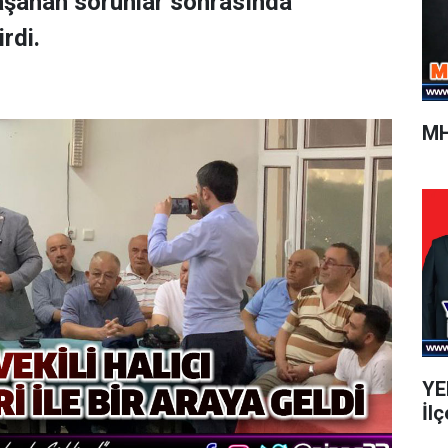
yaşanan sorunlar sonrasında
rdi.
MH
YEN
İlç