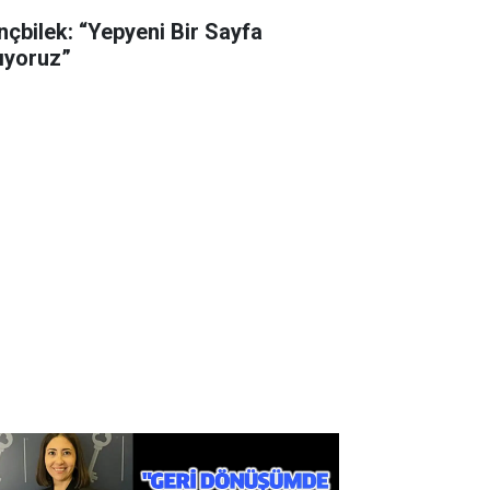
nçbilek: “Yepyeni Bir Sayfa
ıyoruz”