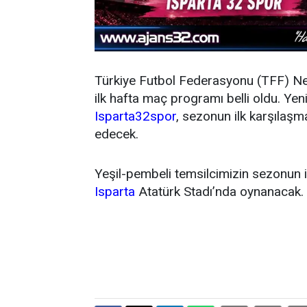
Türkiye Futbol Federasyonu (TFF) N
ilk hafta maç programı belli oldu. Y
Isparta32spor
, sezonun ilk karşıla
edecek.
Yeşil-pembeli temsilcimizin sezonun 
Isparta
Atatürk Stadı’nda oynanacak.