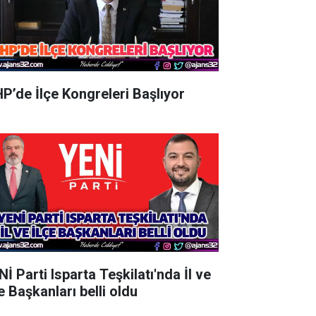
P’de İlçe Kongreleri Başlıyor
İ Parti Isparta Teşkilatı'nda İl ve
e Başkanları belli oldu