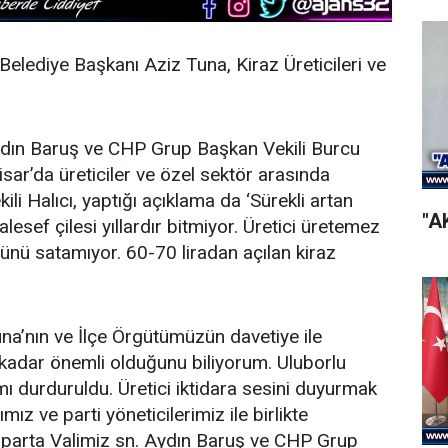
k Belediye Başkanı Aziz Tuna, Kiraz Üreticileri ve
ydın Baruş ve CHP Grup Başkan Vekili Burcu
sar’da üreticiler ve özel sektör arasında
kili Halıcı, yaptığı açıklama da ‘Sürekli artan
"A
alesef çilesi yıllardır bitmiyor. Üretici üretemez
ünü satamıyor. 60-70 liradan açılan kiraz
na’nın ve İlçe Örgütümüzün davetiye ile
 kadar önemli olduğunu biliyorum. Uluborlu
mı durduruldu. Üretici iktidara sesini duyurmak
ız ve parti yöneticilerimiz ile birlikte
 Isparta Valimiz sn. Aydın Baruş ve CHP Grup