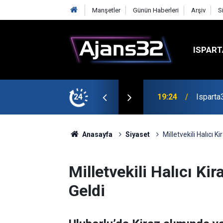
Manşetler
Günün Haberleri
Arşiv
S
ISPART
mirspor Maçıyla Başlıyor
24
19:22
Isparta
Anasayfa
Siyaset
Milletvekili Halıcı Ki
Milletvekili Halıcı Kir
Geldi