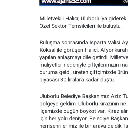
Milletvekili Halıcı; Uluborlu’ya gidere
Özel Sektör Temsilcileri ile buluştu.
Buluşma sonrasında Isparta Valisi A
Köksal ile görüşen Halıcı, Afyonkarahi
yapılan anlaşmayı dile getirdi. Milletve
maliyetler nedeniyle çiftçilerimizin ma
duruma geldi, üreten çiftçimizde ürün
piyasası 30 liralara kadar düştü.
Uluborlu Belediye Başkanımız Aziz Tu
bölgeye geldim. Uluborlu kirazının ne
ilçemizde bugün boykot var. Kiraz alı
için her yolu deniyor. Belediye Başkanım
hemşehrilerimiz ile bir araya geldik.