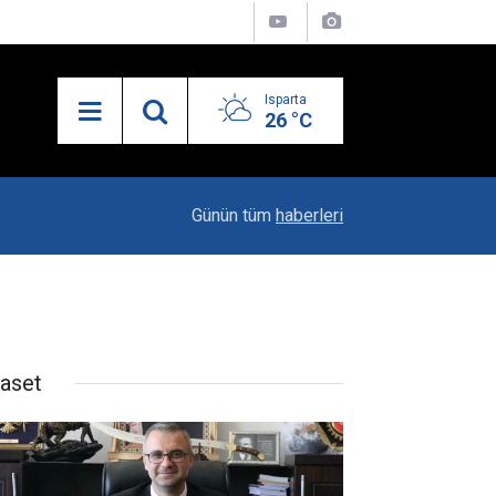
Isparta
26 °C
19:20
Vali Erin: Bu İşin Kenarında Olanlara Bile Bu M
Günün tüm
haberleri
yaset