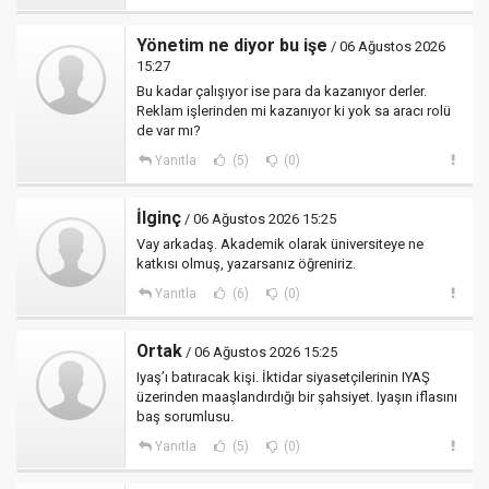
Yönetim ne diyor bu işe
/ 06 Ağustos 2026
15:27
Bu kadar çalışıyor ise para da kazanıyor derler.
Reklam işlerinden mi kazanıyor ki yok sa aracı rolü
de var mı?
Yanıtla
(5)
(0)
İlginç
/ 06 Ağustos 2026 15:25
Vay arkadaş. Akademik olarak üniversiteye ne
katkısı olmuş, yazarsanız öğreniriz.
Yanıtla
(6)
(0)
Ortak
/ 06 Ağustos 2026 15:25
Iyaş’ı batıracak kişi. İktidar siyasetçilerinin IYAŞ
üzerinden maaşlandırdığı bir şahsiyet. Iyaşın iflasını
baş sorumlusu.
Yanıtla
(5)
(0)