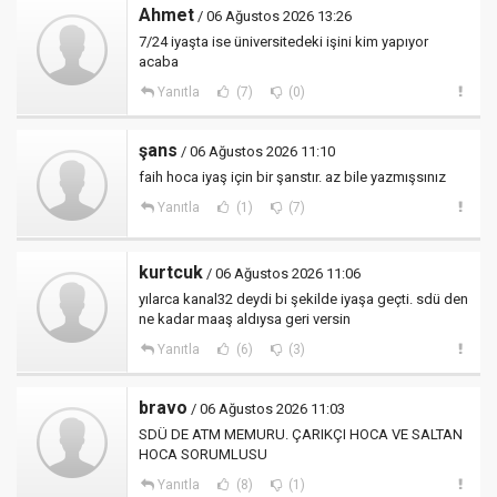
Ahmet
/ 06 Ağustos 2026 13:26
7/24 iyaşta ise üniversitedeki işini kim yapıyor
acaba
Yanıtla
(7)
(0)
şans
/ 06 Ağustos 2026 11:10
faih hoca iyaş için bir şanstır. az bile yazmışsınız
Yanıtla
(1)
(7)
kurtcuk
/ 06 Ağustos 2026 11:06
yılarca kanal32 deydi bi şekilde iyaşa geçti. sdü den
ne kadar maaş aldıysa geri versin
Yanıtla
(6)
(3)
bravo
/ 06 Ağustos 2026 11:03
SDÜ DE ATM MEMURU. ÇARIKÇI HOCA VE SALTAN
HOCA SORUMLUSU
Yanıtla
(8)
(1)