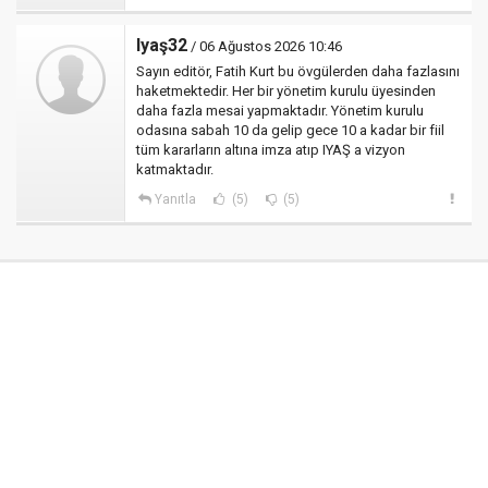
Iyaş32
/ 06 Ağustos 2026 10:46
Sayın editör, Fatih Kurt bu övgülerden daha fazlasını
haketmektedir. Her bir yönetim kurulu üyesinden
daha fazla mesai yapmaktadır. Yönetim kurulu
odasına sabah 10 da gelip gece 10 a kadar bir fiil
tüm kararların altına imza atıp IYAŞ a vizyon
katmaktadır.
Yanıtla
(5)
(5)