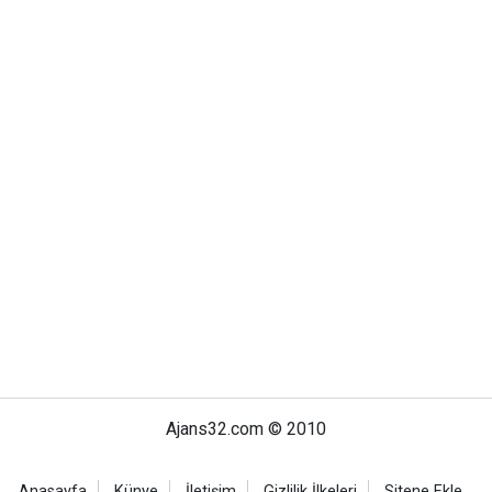
Ajans32.com © 2010
Anasayfa
Künye
İletişim
Gizlilik İlkeleri
Sitene Ekle