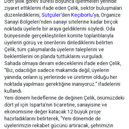
Dört yıllık görev süresi boyunca işletmeleri yerinde
ziyaret ettiklerini ifade eden Çelik, sektör buluşmaları
düzenlediklerini,
Sütçüler
'den
Keçiborlu
'ya, Organize
Sanayi Bölgeleri'nden sanayi sitelerine kadar birçok
noktada üyelerle bir araya geldiklerini söyledi. Oda
bünyesinde gerçekleştirilen komite toplantılarıyla
üyelerin görüş ve önerilerini dinlediklerini belirten
Çelik, tüm çalışmalarda üyelerin taleplerini ve
beklentilerini ön planda tuttuklarını vurguladı.
Sahada olmaya devam edeceklerini ifade eden Çelik,
"Biz, odacılığın sadece makamda değil, üyelerin
yanında, onların iş yerlerinde ve üretimin olduğu her
noktada yapılması gerektiğine inanıyoruz." ifadelerini
kullandı.
Yeni dönem hedeflerine de değinen Çelik, önümüzdeki
dört yıl için Isparta'nın ticaretine, sanayisine ve
ekonomisine değer katacak 12 büyük proje
hazırladıklarını belirterek, "Yeni dönemde de
üyelerimizin rekabet gücünü artıracak, şehrimizin