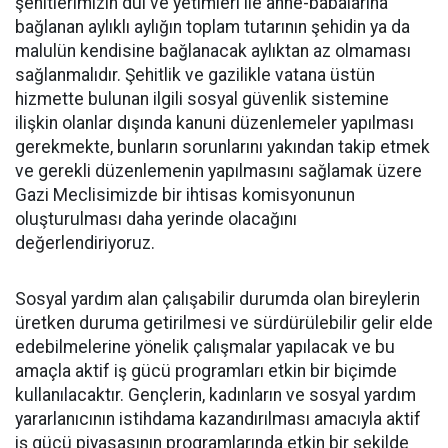
şehitlerimizin dul ve yetimleri ile anne-babalarına
bağlanan aylıklı aylığın toplam tutarının şehidin ya da
malulün kendisine bağlanacak aylıktan az olmaması
sağlanmalıdır. Şehitlik ve gazilikle vatana üstün
hizmette bulunan ilgili sosyal güvenlik sistemine
ilişkin olanlar dışında kanuni düzenlemeler yapılması
gerekmekte, bunların sorunlarını yakından takip etmek
ve gerekli düzenlemenin yapılmasını sağlamak üzere
Gazi Meclisimizde bir ihtisas komisyonunun
oluşturulması daha yerinde olacağını
değerlendiriyoruz.
Sosyal yardım alan çalışabilir durumda olan bireylerin
üretken duruma getirilmesi ve sürdürülebilir gelir elde
edebilmelerine yönelik çalışmalar yapılacak ve bu
amaçla aktif iş gücü programları etkin bir biçimde
kullanılacaktır. Gençlerin, kadınların ve sosyal yardım
yararlanıcının istihdama kazandırılması amacıyla aktif
iş gücü piyasasının programlarında etkin bir şekilde