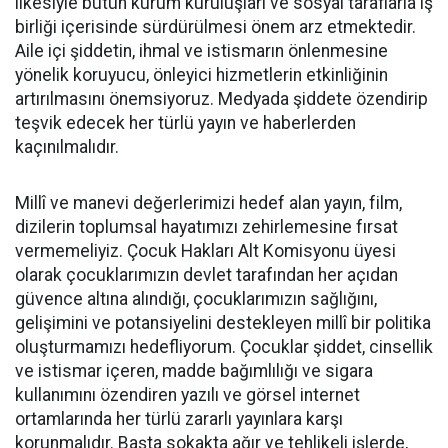
ilkesiyle bütün kurum kuruluşları ve sosyal taraflarla iş
birliği içerisinde sürdürülmesi önem arz etmektedir.
Aile içi şiddetin, ihmal ve istismarın önlenmesine
yönelik koruyucu, önleyici hizmetlerin etkinliğinin
artırılmasını önemsiyoruz. Medyada şiddete özendirip
teşvik edecek her türlü yayın ve haberlerden
kaçınılmalıdır.
Millî ve manevi değerlerimizi hedef alan yayın, film,
dizilerin toplumsal hayatımızı zehirlemesine fırsat
vermemeliyiz. Çocuk Hakları Alt Komisyonu üyesi
olarak çocuklarımızın devlet tarafından her açıdan
güvence altına alındığı, çocuklarımızın sağlığını,
gelişimini ve potansiyelini destekleyen millî bir politika
oluşturmamızı hedefliyorum. Çocuklar şiddet, cinsellik
ve istismar içeren, madde bağımlılığı ve sigara
kullanımını özendiren yazılı ve görsel internet
ortamlarında her türlü zararlı yayınlara karşı
korunmalıdır. Başta sokakta ağır ve tehlikeli işlerde,