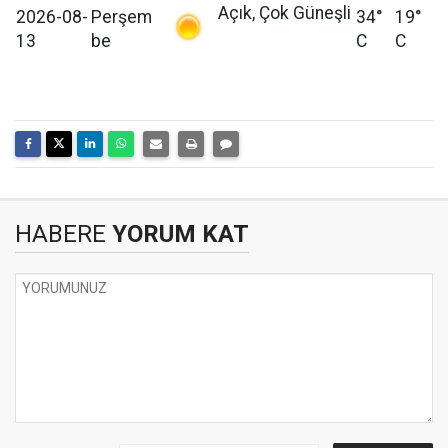
Açık, Çok Güneşli
2026-08-
Perşem
34°
19°
13
be
C
C
HABERE
YORUM KAT