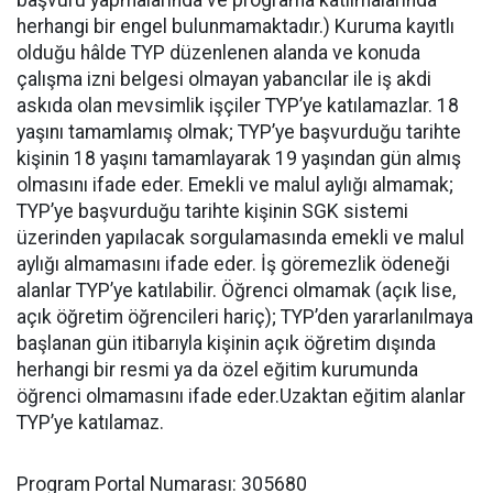
başvuru yapmalarında ve programa katılmalarında
herhangi bir engel bulunmamaktadır.) Kuruma kayıtlı
olduğu hâlde TYP düzenlenen alanda ve konuda
çalışma izni belgesi olmayan yabancılar ile iş akdi
askıda olan mevsimlik işçiler TYP’ye katılamazlar. 18
yaşını tamamlamış olmak; TYP’ye başvurduğu tarihte
kişinin 18 yaşını tamamlayarak 19 yaşından gün almış
olmasını ifade eder. Emekli ve malul aylığı almamak;
TYP’ye başvurduğu tarihte kişinin SGK sistemi
üzerinden yapılacak sorgulamasında emekli ve malul
aylığı almamasını ifade eder. İş göremezlik ödeneği
alanlar TYP’ye katılabilir. Öğrenci olmamak (açık lise,
açık öğretim öğrencileri hariç); TYP’den yararlanılmaya
başlanan gün itibarıyla kişinin açık öğretim dışında
herhangi bir resmi ya da özel eğitim kurumunda
öğrenci olmamasını ifade eder.Uzaktan eğitim alanlar
TYP’ye katılamaz.
Program Portal Numarası: 305680