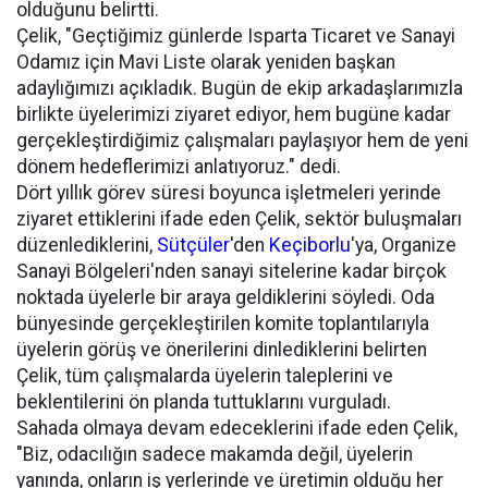
olduğunu belirtti.
Çelik, "Geçtiğimiz günlerde Isparta Ticaret ve Sanayi
Odamız için Mavi Liste olarak yeniden başkan
adaylığımızı açıkladık. Bugün de ekip arkadaşlarımızla
birlikte üyelerimizi ziyaret ediyor, hem bugüne kadar
gerçekleştirdiğimiz çalışmaları paylaşıyor hem de yeni
dönem hedeflerimizi anlatıyoruz." dedi.
Dört yıllık görev süresi boyunca işletmeleri yerinde
ziyaret ettiklerini ifade eden Çelik, sektör buluşmaları
düzenlediklerini,
Sütçüler
'den
Keçiborlu
'ya, Organize
Sanayi Bölgeleri'nden sanayi sitelerine kadar birçok
noktada üyelerle bir araya geldiklerini söyledi. Oda
bünyesinde gerçekleştirilen komite toplantılarıyla
üyelerin görüş ve önerilerini dinlediklerini belirten
Çelik, tüm çalışmalarda üyelerin taleplerini ve
beklentilerini ön planda tuttuklarını vurguladı.
Sahada olmaya devam edeceklerini ifade eden Çelik,
"Biz, odacılığın sadece makamda değil, üyelerin
yanında, onların iş yerlerinde ve üretimin olduğu her