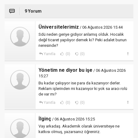
9 Yorum
Üniversitelerimiz
/ 06 Ağustos 2026 15:44
Sdü neden geriye gidiyor anlamış olduk. Hocalık
değil ticaret yapılıyor demek ki? Peki adalet bunun
neresinde?
Yanıtla
(0)
(0)
Yönetim ne diyor bu işe
/ 06 Ağustos 2026
15:27
Bu kadar çalışıyor ise para da kazanıyor derler.
Reklam işlerinden mi kazanıyor ki yok sa aracı rolü
de var mı?
Yanıtla
(0)
(0)
İlginç
/ 06 Ağustos 2026 15:25
Vay arkadaş. Akademik olarak üniversiteye ne
katkısı olmuş, yazarsanız öğreniriz.