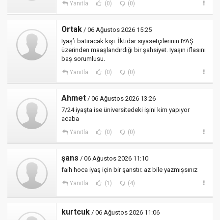
Yanıtla
(0)
(0)
Ortak
/ 06 Ağustos 2026 15:25
Iyaş’ı batıracak kişi. İktidar siyasetçilerinin IYAŞ
üzerinden maaşlandırdığı bir şahsiyet. Iyaşın iflasını
baş sorumlusu.
Yanıtla
(0)
(0)
Ahmet
/ 06 Ağustos 2026 13:26
7/24 iyaşta ise üniversitedeki işini kim yapıyor
acaba
Yanıtla
(0)
(0)
şans
/ 06 Ağustos 2026 11:10
faih hoca iyaş için bir şanstır. az bile yazmışsınız
Yanıtla
(1)
(4)
kurtcuk
/ 06 Ağustos 2026 11:06