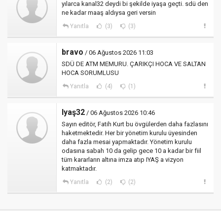
yılarca kanal32 deydi bi şekilde iyaşa geçti. sdü den
ne kadar maaş aldıysa geri versin
Yanıtla
(3)
(3)
bravo
/ 06 Ağustos 2026 11:03
SDÜ DE ATM MEMURU. ÇARIKÇI HOCA VE SALTAN
HOCA SORUMLUSU
Yanıtla
(4)
(1)
Iyaş32
/ 06 Ağustos 2026 10:46
Sayın editör, Fatih Kurt bu övgülerden daha fazlasını
haketmektedir. Her bir yönetim kurulu üyesinden
daha fazla mesai yapmaktadır. Yönetim kurulu
odasına sabah 10 da gelip gece 10 a kadar bir fiil
tüm kararların altına imza atıp IYAŞ a vizyon
katmaktadır.
Yanıtla
(2)
(2)