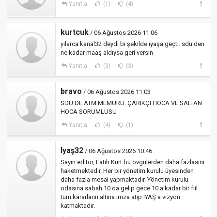
Yanıtla
(1)
(4)
kurtcuk
/ 06 Ağustos 2026 11:06
yılarca kanal32 deydi bi şekilde iyaşa geçti. sdü den
ne kadar maaş aldıysa geri versin
Yanıtla
(3)
(3)
bravo
/ 06 Ağustos 2026 11:03
SDÜ DE ATM MEMURU. ÇARIKÇI HOCA VE SALTAN
HOCA SORUMLUSU
Yanıtla
(4)
(1)
Iyaş32
/ 06 Ağustos 2026 10:46
Sayın editör, Fatih Kurt bu övgülerden daha fazlasını
haketmektedir. Her bir yönetim kurulu üyesinden
daha fazla mesai yapmaktadır. Yönetim kurulu
odasına sabah 10 da gelip gece 10 a kadar bir fiil
tüm kararların altına imza atıp IYAŞ a vizyon
katmaktadır.