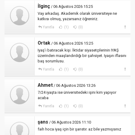
İlginç
/ 06 Ağustos 2026 15:25
Vay arkadaş. Akademik olarak üniversiteye ne
katkısı olmuş, yazarsanız öğreniriz.
Yanıtla
(1)
(0)
Ortak
/ 06 Ağustos 2026 15:25
Iyaş’ı batıracak kişi. İktidar siyasetçilerinin IYAŞ
üzerinden maaşlandırdığı bir şahsiyet. Iyaşın iflasını
baş sorumlusu.
Yanıtla
(1)
(0)
Ahmet
/ 06 Ağustos 2026 13:26
7/24 iyaşta ise üniversitedeki işini kim yapıyor
acaba
Yanıtla
(1)
(0)
şans
/ 06 Ağustos 2026 11:10
faih hoca iyaş için bir şanstır. az bile yazmışsınız