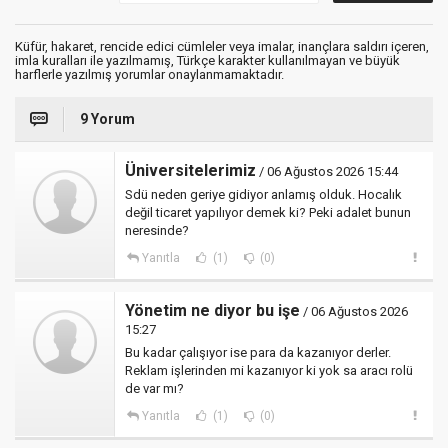
Küfür, hakaret, rencide edici cümleler veya imalar, inançlara saldırı içeren,
imla kuralları ile yazılmamış, Türkçe karakter kullanılmayan ve büyük
harflerle yazılmış yorumlar onaylanmamaktadır.
9 Yorum
Üniversitelerimiz
/ 06 Ağustos 2026 15:44
Sdü neden geriye gidiyor anlamış olduk. Hocalık
değil ticaret yapılıyor demek ki? Peki adalet bunun
neresinde?
Yanıtla
(1)
(0)
Yönetim ne diyor bu işe
/ 06 Ağustos 2026
15:27
Bu kadar çalışıyor ise para da kazanıyor derler.
Reklam işlerinden mi kazanıyor ki yok sa aracı rolü
de var mı?
Yanıtla
(1)
(0)