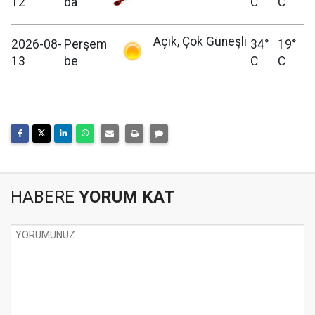
12
ba
C
C
Açık, Çok Güneşli
2026-08-
Perşem
34°
19°
13
be
C
C
HABERE
YORUM KAT