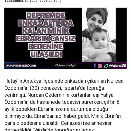
Yayınlanma:
10 Şubat 2023 00:30
Hatay'ın Antakya ilçesinde enkazdan çıkarılan Nurcan
Özdemir'in (30) cenazesi, Isparta'da toprağa
verilmişti. Nurcan Özdemir'in kurtarılan eşi Yahya
Özdemir'in de hastanede tedavisi sürerken, çiftin 6
aylık bebekleri Ebrar'ın ise ne durumda olduğu
bilinmiyordu. Ebrar’dan acı haber geldi. Minik Ebrar’ın
cansız bedenine ulaşıldı. Cenazesi ise annesinin
defnedildiği Eğirdir’de toprağa verilecek.