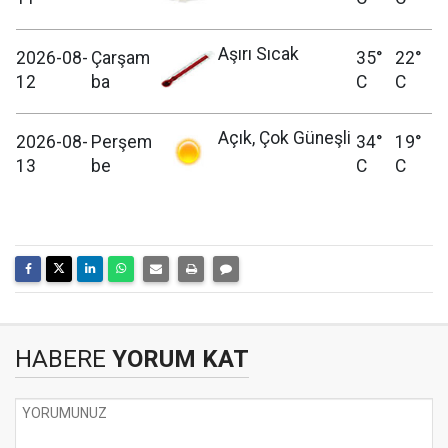
Aşırı Sıcak
2026-08-
Çarşam
35°
22°
12
ba
C
C
Açık, Çok Güneşli
2026-08-
Perşem
34°
19°
13
be
C
C
HABERE
YORUM KAT