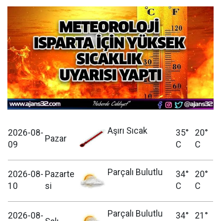
Aşırı Sıcak
2026-08-
35°
20°
Pazar
09
C
C
Parçalı Bulutlu
2026-08-
Pazarte
34°
20°
10
si
C
C
Parçalı Bulutlu
2026-08-
34°
21°