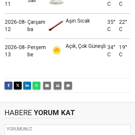
Salı
11
C
C
Aşırı Sıcak
2026-08-
Çarşam
35°
22°
12
ba
C
C
Açık, Çok Güneşli
2026-08-
Perşem
34°
19°
13
be
C
C
HABERE
YORUM KAT