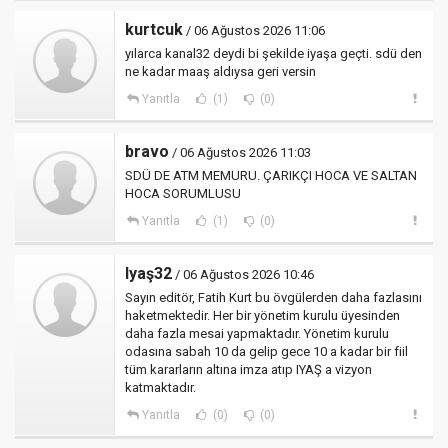
kurtcuk
/ 06 Ağustos 2026 11:06
yılarca kanal32 deydi bi şekilde iyaşa geçti. sdü den
ne kadar maaş aldıysa geri versin
Yanıtla
(1)
(0)
bravo
/ 06 Ağustos 2026 11:03
SDÜ DE ATM MEMURU. ÇARIKÇI HOCA VE SALTAN
HOCA SORUMLUSU
Yanıtla
(1)
(0)
Iyaş32
/ 06 Ağustos 2026 10:46
Sayın editör, Fatih Kurt bu övgülerden daha fazlasını
haketmektedir. Her bir yönetim kurulu üyesinden
daha fazla mesai yapmaktadır. Yönetim kurulu
odasına sabah 10 da gelip gece 10 a kadar bir fiil
tüm kararların altına imza atıp IYAŞ a vizyon
katmaktadır.
Yanıtla
(0)
(0)