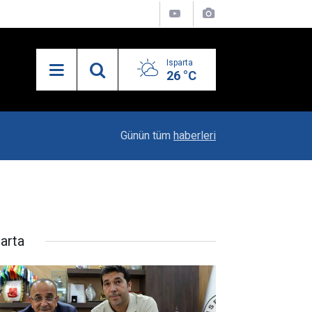
Isparta
26 °C
19:20
Vali Erin: Bu İşin Kenarında Olanlara Bile Bu M
Günün tüm
haberleri
parta