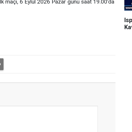
ilk maçı, 6 Eylül 2026 Pazar günü saat 19.00’da
Is
Ka