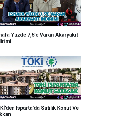
nafa Yüzde 7,5’e Varan Akaryakıt
irimi
Kİ'den Isparta’da Satılık Konut Ve
kkan