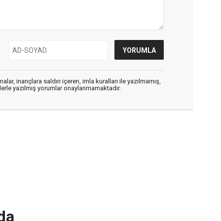
alar, inançlara saldırı içeren, imla kuralları ile yazılmamış,
flerle yazılmış yorumlar onaylanmamaktadır.
da