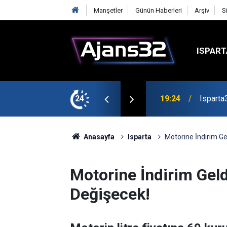
Manşetler
Günün Haberleri
Arşiv
S
ISPART
mirspor Maçıyla Başlıyor
24
19:22
Isparta
Anasayfa
Isparta
Motorine İndirim Ge
Motorine İndirim Geld
Değişecek!