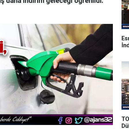
uş daha indirim geleceği öğrenildi.
Es
İnd
TO
Dü