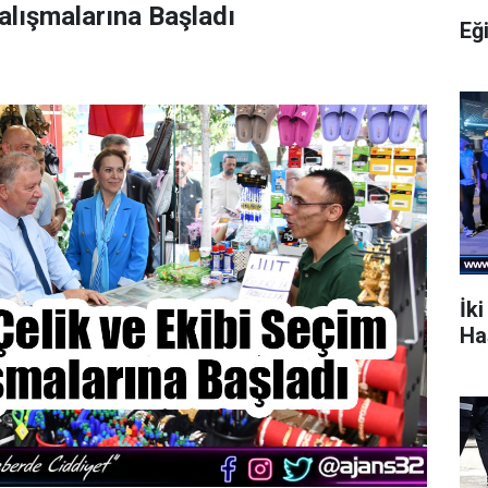
alışmalarına Başladı
Eğ
İki
Ha