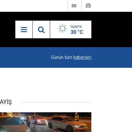
Isparta
30 °C
10:04
Kaya Ailesinin Mutluluğu: Yağız Ata Dünyaya Göz
Günün tüm
haberleri
AYİŞ