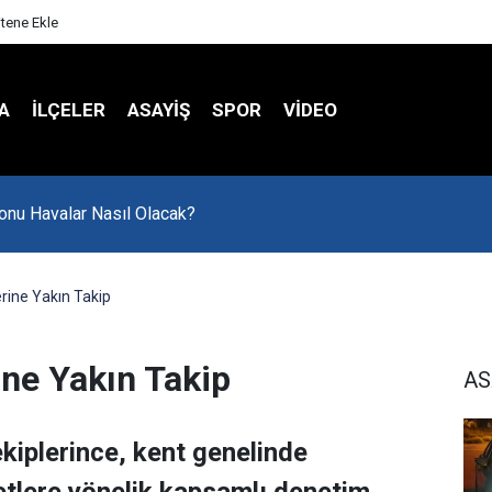
itene Ekle
A
İLÇELER
ASAYİŞ
SPOR
VIDEO
onu Havalar Nasıl Olacak?
rine Yakın Takip
ine Yakın Takip
AS
kiplerince, kent genelinde