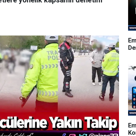
etlere yönelik kapsamlı denetim
Em
De
Em
Ko