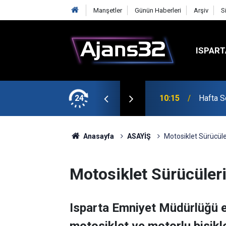
Manşetler
Günün Haberleri
Arşiv
S
ISPART
şmalarına Başladı
24
10:15
Hafta S
Anasayfa
ASAYİŞ
Motosiklet Sürücüle
Motosiklet Sürücüler
Isparta Emniyet Müdürlüğü e