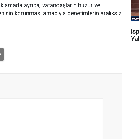
çıklamada ayrıca, vatandaşların huzur ve
zeninin korunması amacıyla denetimlerin aralıksız
Is
Ya