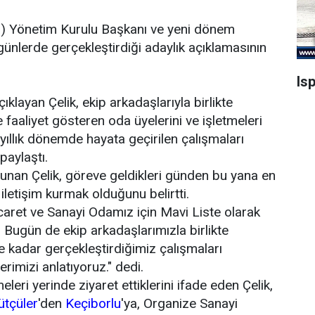
O
) Yönetim Kurulu Başkanı ve yeni dönem
günlerde gerçekleştirdiği adaylık açıklamasının
.
Is
ıklayan Çelik, ekip arkadaşlarıyla birlikte
aaliyet gösteren oda üyelerini ve işletmeleri
yıllık dönemde hayata geçirilen çalışmaları
paylaştı.
lunan Çelik, göreve geldikleri günden bu yana en
 iletişim kurmak olduğunu belirtti.
icaret ve Sanayi Odamız için Mavi Liste olarak
 Bugün de ekip arkadaşlarımızla birlikte
e kadar gerçekleştirdiğimiz çalışmaları
imizi anlatıyoruz." dedi.
eleri yerinde ziyaret ettiklerini ifade eden Çelik,
ütçüler
'den
Keçiborlu
'ya, Organize Sanayi