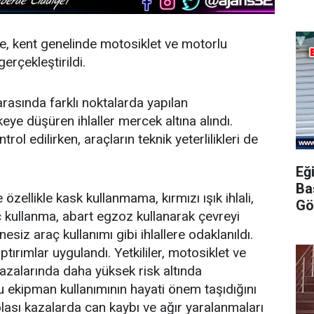
, kent genelinde motosiklet ve motorlu
erçekleştirildi.
arasında farklı noktalarda yapılan
keye düşüren ihlaller mercek altına alındı.
ol edilirken, araçların teknik yeterlilikleri de
Eğ
Ba
özellikle kask kullanmama, kırmızı ışık ihlali,
Gö
aç kullanma, abart egzoz kullanarak çevreyi
siz araç kullanımı gibi ihlallere odaklanıldı.
tırımlar uygulandı. Yetkililer, motosiklet ve
k kazalarında daha yüksek risk altında
 ekipman kullanımının hayati önem taşıdığını
 olası kazalarda can kaybı ve ağır yaralanmaları