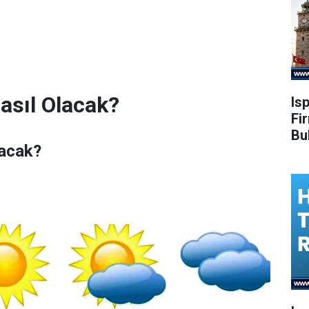
asıl Olacak?
Is
Fi
Bu
lacak?