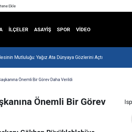
itene Ekle
A
İLÇELER
ASAYİŞ
SPOR
VIDEO
lesinin Mutluluğu: Yağız Ata Dünyaya Gözlerini Açtı
aşkanına Önemli Bir Görev Daha Verildi
şkanına Önemli Bir Görev
Is