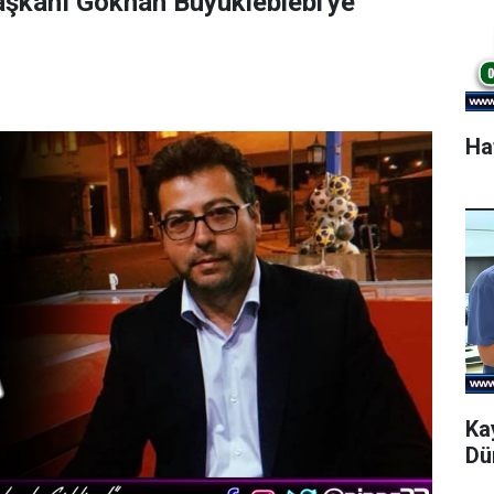
aşkanı Gökhan Büyükleblebi'ye
Ha
Ka
Dü