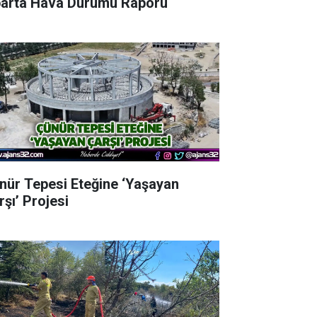
parta Hava Durumu Raporu
nür Tepesi Eteğine ‘Yaşayan
rşı’ Projesi