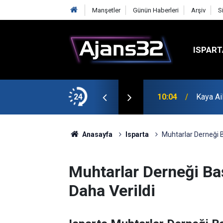
Manşetler
Günün Haberleri
Arşiv
S
ISPART
k?
24
10:04
Kaya Ai
Anasayfa
Isparta
Muhtarlar Derneği B
Muhtarlar Derneği Ba
Daha Verildi