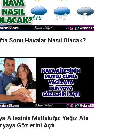
fta Sonu Havalar Nasıl Olacak?
ya Ailesinin Mutluluğu: Yağız Ata
nyaya Gözlerini Açtı