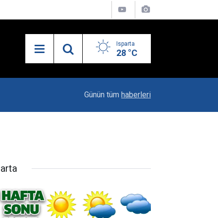
Isparta
28 °C
10:29
Iyaş’ın Gizli Kahramanı Fatih Kurt
Günün tüm
haberleri
parta