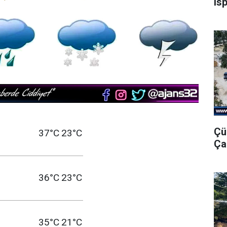
Is
Çü
37°C
23°C
Ça
36°C
23°C
35°C
21°C