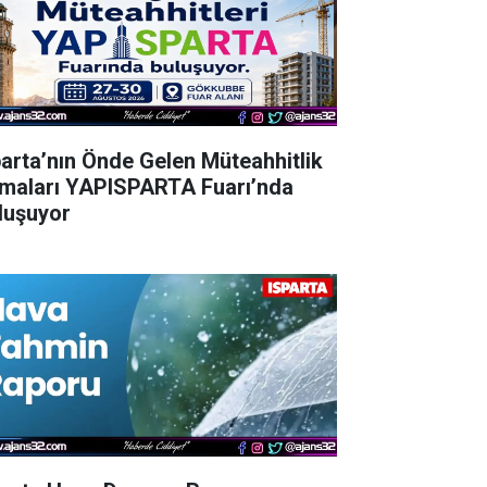
parta’nın Önde Gelen Müteahhitlik
rmaları YAPISPARTA Fuarı’nda
luşuyor