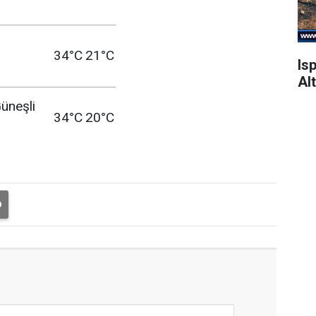
34°C
21°C
Is
Alt
üneşli
34°C
20°C