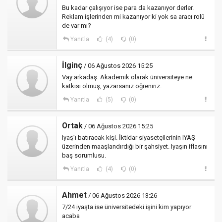
Bu kadar çalışıyor ise para da kazanıyor derler.
Reklam işlerinden mi kazanıyor ki yok sa aracı rolü
de var mı?
Yanıtla
(4)
(0)
İlginç
/ 06 Ağustos 2026 15:25
Vay arkadaş. Akademik olarak üniversiteye ne
katkısı olmuş, yazarsanız öğreniriz.
Yanıtla
(5)
(0)
Ortak
/ 06 Ağustos 2026 15:25
Iyaş’ı batıracak kişi. İktidar siyasetçilerinin IYAŞ
üzerinden maaşlandırdığı bir şahsiyet. Iyaşın iflasını
baş sorumlusu.
Yanıtla
(4)
(0)
Ahmet
/ 06 Ağustos 2026 13:26
7/24 iyaşta ise üniversitedeki işini kim yapıyor
acaba