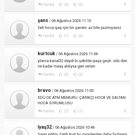
Yanıtla
(5)
(0)
şans
/ 06 Ağustos 2026 11:10
faih hoca iyaş için bir şanstır. az bile yazmışsınız
Yanıtla
(1)
(6)
kurtcuk
/ 06 Ağustos 2026 11:06
yılarca kanal32 deydi bi şekilde iyaşa geçti. sdü den
ne kadar maaş aldıysa geri versin
Yanıtla
(5)
(3)
bravo
/ 06 Ağustos 2026 11:03
SDÜ DE ATM MEMURU. ÇARIKÇI HOCA VE SALTAN
HOCA SORUMLUSU
Yanıtla
(7)
(1)
Iyaş32
/ 06 Ağustos 2026 10:46
Sayın editör, Fatih Kurt bu övgülerden daha fazlasını