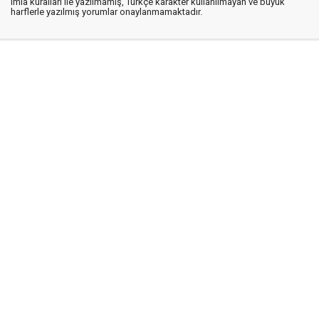
imla kuralları ile yazılmamış, Türkçe karakter kullanılmayan ve büyük
harflerle yazılmış yorumlar onaylanmamaktadır.