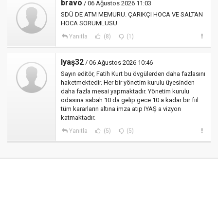
bravo
/ 06 Ağustos 2026 11:03
SDÜ DE ATM MEMURU. ÇARIKÇI HOCA VE SALTAN
HOCA SORUMLUSU
Yanıtla
(8)
(1)
Iyaş32
/ 06 Ağustos 2026 10:46
Sayın editör, Fatih Kurt bu övgülerden daha fazlasını
haketmektedir. Her bir yönetim kurulu üyesinden
daha fazla mesai yapmaktadır. Yönetim kurulu
odasına sabah 10 da gelip gece 10 a kadar bir fiil
tüm kararların altına imza atıp IYAŞ a vizyon
katmaktadır.
Yanıtla
(5)
(5)