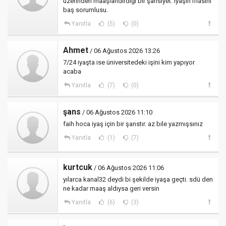
üzerinden maaşlandırdığı bir şahsiyet. Iyaşın iflasını
baş sorumlusu.
Yanıtla
(5)
(0)
Ahmet
/ 06 Ağustos 2026 13:26
7/24 iyaşta ise üniversitedeki işini kim yapıyor
acaba
Yanıtla
(7)
(0)
şans
/ 06 Ağustos 2026 11:10
faih hoca iyaş için bir şanstır. az bile yazmışsınız
Yanıtla
(1)
(7)
kurtcuk
/ 06 Ağustos 2026 11:06
yılarca kanal32 deydi bi şekilde iyaşa geçti. sdü den
ne kadar maaş aldıysa geri versin
Yanıtla
(6)
(3)