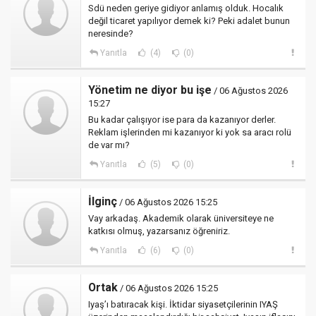
Sdü neden geriye gidiyor anlamış olduk. Hocalık
değil ticaret yapılıyor demek ki? Peki adalet bunun
neresinde?
Yanıtla
(4)
(0)
Yönetim ne diyor bu işe
/ 06 Ağustos 2026
15:27
Bu kadar çalışıyor ise para da kazanıyor derler.
Reklam işlerinden mi kazanıyor ki yok sa aracı rolü
de var mı?
Yanıtla
(5)
(0)
İlginç
/ 06 Ağustos 2026 15:25
Vay arkadaş. Akademik olarak üniversiteye ne
katkısı olmuş, yazarsanız öğreniriz.
Yanıtla
(6)
(0)
Ortak
/ 06 Ağustos 2026 15:25
Iyaş’ı batıracak kişi. İktidar siyasetçilerinin IYAŞ