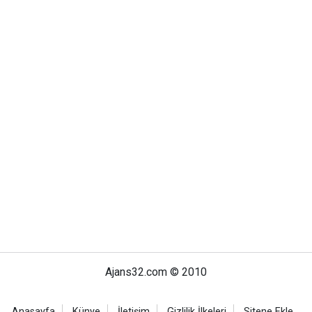
Ajans32.com © 2010
Anasayfa
Künye
İletişim
Gizlilik İlkeleri
Sitene Ekle