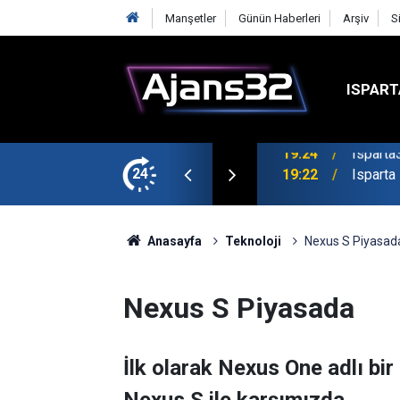
Manşetler
Günün Haberleri
Arşiv
S
ISPART
mirspor Maçıyla Başlıyor
24
19:22
Isparta
Anasayfa
Teknoloji
Nexus S Piyasad
Nexus S Piyasada
İlk olarak Nexus One adlı bir