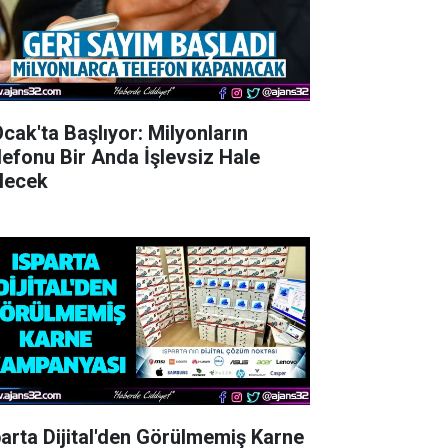
Ocak'ta Başlıyor: Milyonların
lefonu Bir Anda İşlevsiz Hale
lecek
parta Dijital'den Görülmemiş Karne