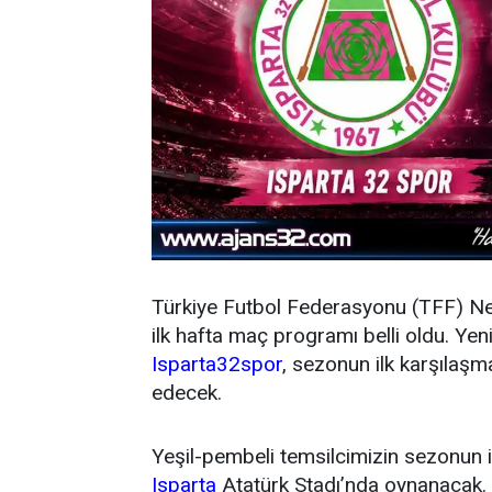
Türkiye Futbol Federasyonu (TFF) N
ilk hafta maç programı belli oldu. Y
Isparta32spor
, sezonun ilk karşıla
edecek.
Yeşil-pembeli temsilcimizin sezonun 
Isparta
Atatürk Stadı’nda oynanacak.