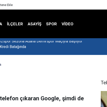
itene Ekle
A
İLÇELER
ASAYİŞ
SPOR
VIDEO
 Kredi Batağında
a
Te
 telefon çıkaran Google, şimdi de