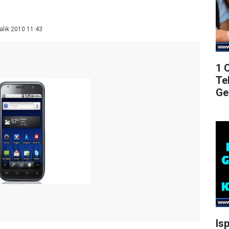
alık 2010 11:43
1 
Te
Ge
Is