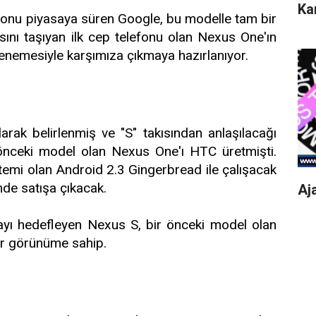
Ka
efonu piyasaya süren Google, bu modelle tam bir
asını taşıyan ilk cep telefonu olan Nexus One'ın
 denemesiyle karşımıza çıkmaya hazırlanıyor.
rak belirlenmiş ve "S" takısından anlaşılacağı
önceki model olan Nexus One'ı HTC üretmişti.
istemi olan Android 2.3 Gingerbread ile çalışacak
nde satışa çıkacak.
Aj
amayı hedefleyen Nexus S, bir önceki model olan
r görünüme sahip.