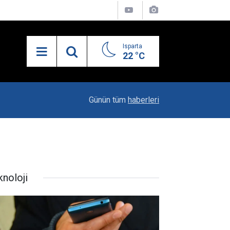
Isparta
22 °C
19:20
Vali Erin: Bu İşin Kenarında Olanlara Bile Bu M
Günün tüm
haberleri
knoloji