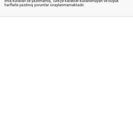
imla kuralları ile yazılmamış, Türkçe karakter kullanılmayan ve büyük
harflerle yazılmış yorumlar onaylanmamaktadır.