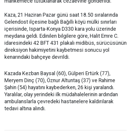
mahkemece tutuklanarak cezaevine gönderildi.
Kaza, 21 Haziran Pazar günü saat 18.50 sıralarında
Gelendost ilçesine bağlı Bağıllı köyü mülki sınırları
içerisinde, Isparta-Konya D330 kara yolu üzerinde
meydana geldi. Edinilen bilgilere göre, Halit Emre C.
idaresindeki 42 BFT 431 plakalı midibüs, sürücüsünün
direksiyon hakimiyetini kaybetmesi sonucu yol
kenarındaki bahçeye devrildi.
Kazada Kezban Baysal (60), Gülperi Ertürk (77),
Meryem Dinç (70), Öznur Altuntaş (37) ve Rahime
Şahin (54) hayatını kaybederken, 26 kişi yaralandı.
Yaralılar, olay yerindeki ilk müdahalelerinin ardından
ambulanslarla çevredeki hastanelere kaldırılarak
tedavi altına alındı.