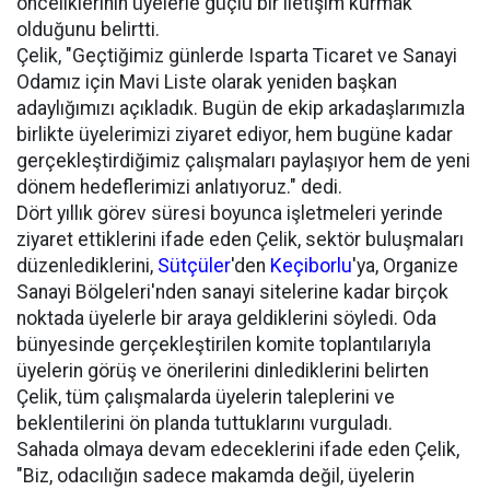
önceliklerinin üyelerle güçlü bir iletişim kurmak
olduğunu belirtti.
Çelik, "Geçtiğimiz günlerde Isparta Ticaret ve Sanayi
Odamız için Mavi Liste olarak yeniden başkan
adaylığımızı açıkladık. Bugün de ekip arkadaşlarımızla
birlikte üyelerimizi ziyaret ediyor, hem bugüne kadar
gerçekleştirdiğimiz çalışmaları paylaşıyor hem de yeni
dönem hedeflerimizi anlatıyoruz." dedi.
Dört yıllık görev süresi boyunca işletmeleri yerinde
ziyaret ettiklerini ifade eden Çelik, sektör buluşmaları
düzenlediklerini,
Sütçüler
'den
Keçiborlu
'ya, Organize
Sanayi Bölgeleri'nden sanayi sitelerine kadar birçok
noktada üyelerle bir araya geldiklerini söyledi. Oda
bünyesinde gerçekleştirilen komite toplantılarıyla
üyelerin görüş ve önerilerini dinlediklerini belirten
Çelik, tüm çalışmalarda üyelerin taleplerini ve
beklentilerini ön planda tuttuklarını vurguladı.
Sahada olmaya devam edeceklerini ifade eden Çelik,
"Biz, odacılığın sadece makamda değil, üyelerin