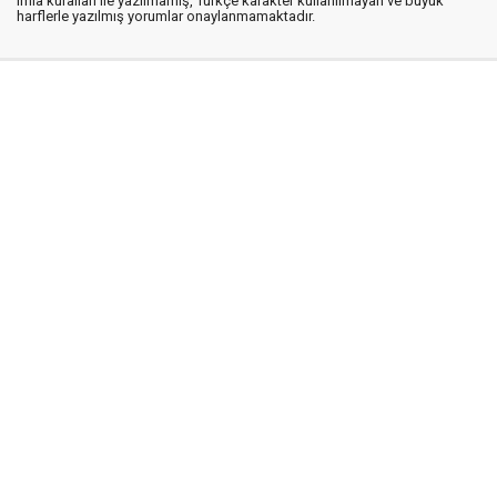
imla kuralları ile yazılmamış, Türkçe karakter kullanılmayan ve büyük
harflerle yazılmış yorumlar onaylanmamaktadır.