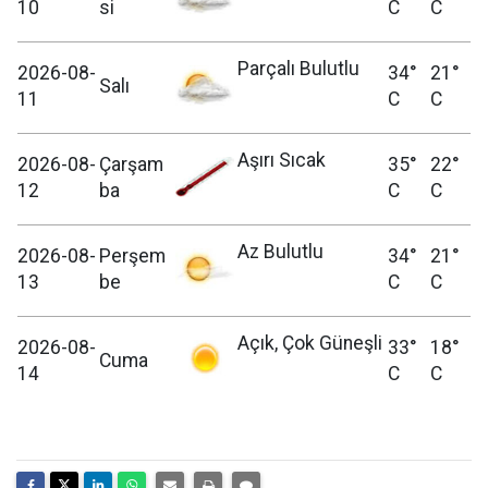
10
si
C
C
Parçalı Bulutlu
2026-08-
34°
21°
Salı
11
C
C
Aşırı Sıcak
2026-08-
Çarşam
35°
22°
12
ba
C
C
Az Bulutlu
2026-08-
Perşem
34°
21°
13
be
C
C
Açık, Çok Güneşli
2026-08-
33°
18°
Cuma
14
C
C