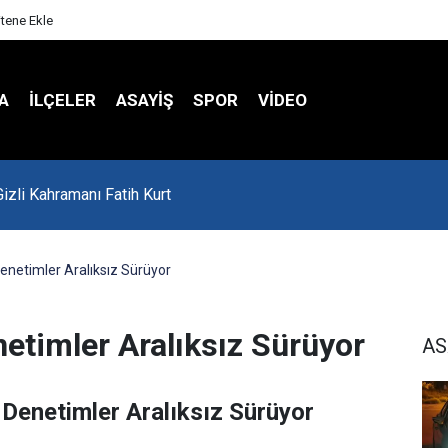
itene Ekle
A
İLÇELER
ASAYİŞ
SPOR
VIDEO
'da Asker Eğlencesinde Kavga Çıktı
enetimler Aralıksız Sürüyor
etimler Aralıksız Sürüyor
AS
 Denetimler Aralıksız Sürüyor