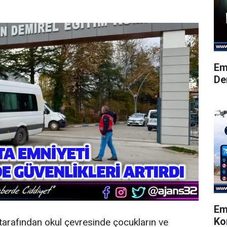
Em
De
Em
Ko
tarafından okul çevresinde çocukların ve