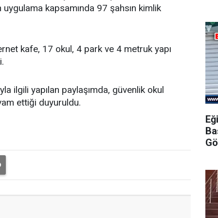
an uygulama kapsamında 97 şahsın kimlik
rnet kafe, 17 okul, 4 park ve 4 metruk yapı
i.
a ilgili yapılan paylaşımda, güvenlik okul
am ettiği duyuruldu.
Eğ
Ba
Gö