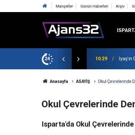
Manşetler
Günün Haberleri
Arşiv
S
ISPART
t
24
00:52
Isparta
Anasayfa
ASAYİŞ
Okul Çevrelerinde D
Okul Çevrelerinde Den
Isparta'da Okul Çevrelerinde