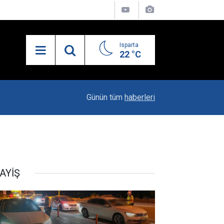
Isparta
22 °C
21:34
Uzaktan Hasta Değerlendirme Sistemi İle Yeni
Günün tüm
haberleri
AYİŞ