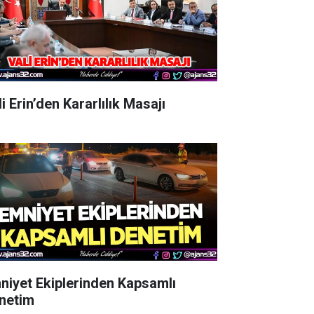
i Erin’den Kararlılık Masajı
niyet Ekiplerinden Kapsamlı
netim