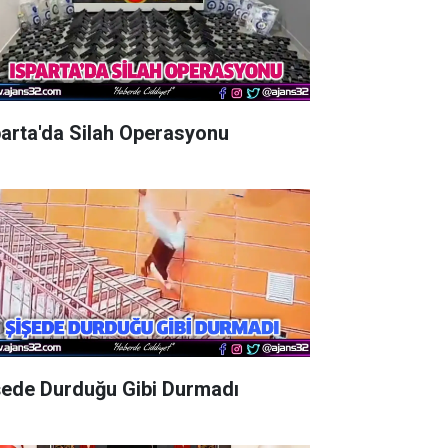
parta'da Silah Operasyonu
şede Durduğu Gibi Durmadı