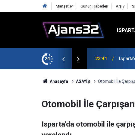
Manşetler
Günün Haberleri
Arşiv
S
ISPART
24
23:21
6 Mart 
Anasayfa
ASAYİŞ
Otomobil İle Çarpış
Otomobil İle Çarpışa
Isparta'da otomobil ile çarp