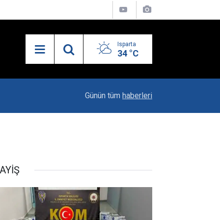
Isparta
34 °C
23:06
"Karacaören Özel Hükümleri Isparta Sanayisinin
Günün tüm
haberleri
AYİŞ