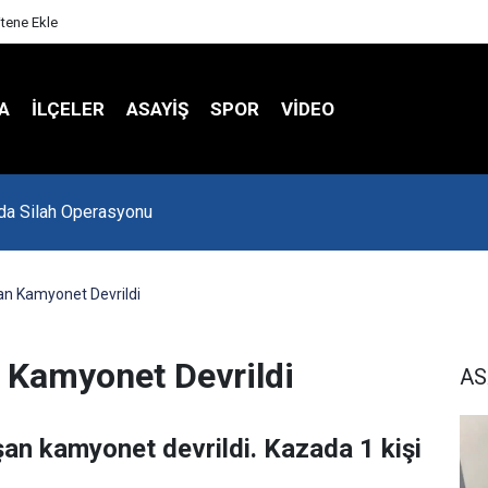
itene Ekle
A
İLÇELER
ASAYİŞ
SPOR
VIDEO
Spor Salonu Yeniden Yükseliyor
an Kamyonet Devrildi
n Kamyonet Devrildi
AS
ışan kamyonet devrildi. Kazada 1 kişi