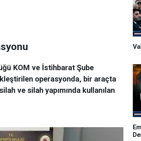
rasyonu
Val
lüğü KOM ve İstihbarat Şube
leştirilen operasyonda, bir araçta
ilah ve silah yapımında kullanılan
Em
De