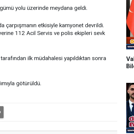
egümü yolu üzerinde meydana geldi.
a çarpışmanın etkisiyle kamyonet devrildi.
yerine 112 Acil Servis ve polis ekipleri sevk
i tarafından ilk müdahalesi yapıldıktan sonra
Va
Bi
ımıyla götürüldü.