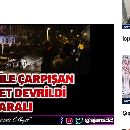
Is
Şi