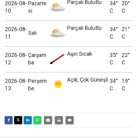
Parçalı Bulutlu
2026-08-
Pazarte
34°
20°
10
si
C
C
Parçalı Bulutlu
2026-08-
34°
21°
Salı
11
C
C
Aşırı Sıcak
2026-08-
Çarşam
35°
22°
12
ba
C
C
Açık, Çok Güneşli
2026-08-
Perşem
34°
19°
13
be
C
C