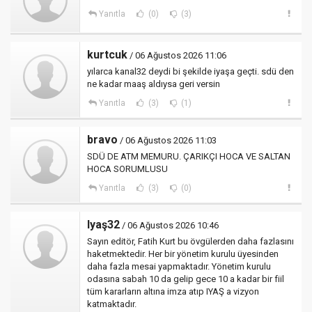
Yanıtla
(0)
(3)
kurtcuk
/ 06 Ağustos 2026 11:06
yılarca kanal32 deydi bi şekilde iyaşa geçti. sdü den
ne kadar maaş aldıysa geri versin
Yanıtla
(3)
(1)
bravo
/ 06 Ağustos 2026 11:03
SDÜ DE ATM MEMURU. ÇARIKÇI HOCA VE SALTAN
HOCA SORUMLUSU
Yanıtla
(3)
(0)
Iyaş32
/ 06 Ağustos 2026 10:46
Sayın editör, Fatih Kurt bu övgülerden daha fazlasını
haketmektedir. Her bir yönetim kurulu üyesinden
daha fazla mesai yapmaktadır. Yönetim kurulu
odasına sabah 10 da gelip gece 10 a kadar bir fiil
tüm kararların altına imza atıp IYAŞ a vizyon
katmaktadır.