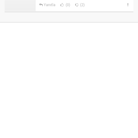
Yanıtla
(0)
(2)